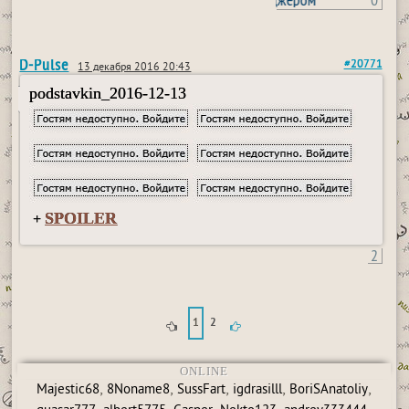
D-Pulse
#20771
13 декабря 2016 20:43
podstavkin_2016-12-13
SPOILER
+
2
1
2
ONLINE
,
,
,
,
,
Majestic68
8Noname8
SussFart
igdrasilll
BoriSAnatoliy