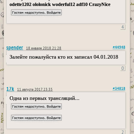
odette1202 ololonick woderful12 adf10 СrazyNice
4
spender
#44948
18 января 2018 21:28
Залейте пожалуйста кто их записал 04.01.2018
0
17k
#34818
11 августа 2017 23:35
Одна из первых трансляций...
2