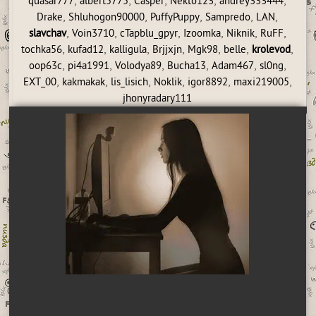
,
,
,
,
,
quasar777
albert5775
Casper
Nekto123
andrey333444
,
,
,
,
,
Drake
Shluhogon90000
PuffyPuppy
Sampredo
LAN
,
,
,
,
,
,
slavchav
Voin3710
cTapblu_gpyr
Izoomka
Niknik
RuFF
,
,
,
,
,
,
,
tochka56
kufad12
kalligula
Brjjxjn
Mgk98
belle
krolevod
,
,
,
,
,
,
oop63c
pi4a1991
Volodya89
Bucha13
Adam467
sl0ng
,
,
,
,
,
,
EXT_00
kakmakak
lis_lisich
Noklik
igor8892
maxi219005
jhonyradary111