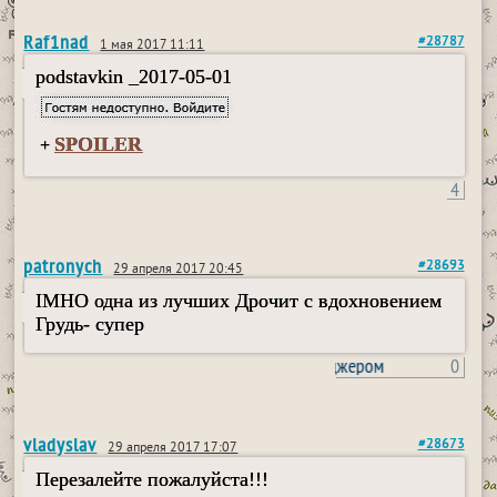
Raf1nad
#28787
1 мая 2017 11:11
podstavkin _2017-05-01
SPOILER
+
4
patronych
#28693
29 апреля 2017 20:45
IMHO одна из лучших Дрочит с вдохновением
Грудь- супер
пользовался пейджером
0
vladyslav
#28673
29 апреля 2017 17:07
Перезалейте пожалуйста!!!