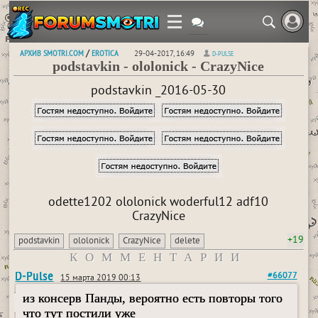
АРХИВ SMOTRI.COM
EROTICA
/
29-04-2017, 16:49
D-PULSE
podstavkin - ololonick - СrazyNice
podstavkin _2016-05-30
odette1202 ololonick woderful12 adf10
СrazyNice
+19
podstavkin
ololonick
СrazyNice
delete
КОММЕНТАРИИ
D-Pulse
#66077
15 марта 2019 00:13
из консерв Панды, вероятно есть повторы того
что тут постили уже