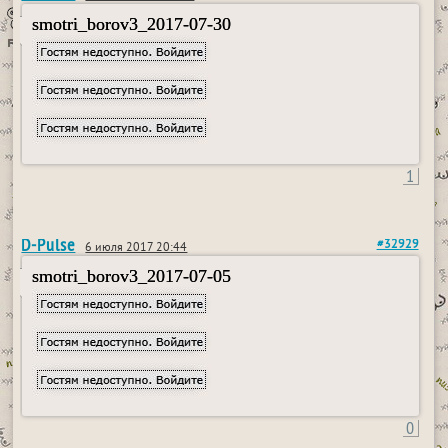
smotri_borov3_2017-07-30
1
D-Pulse
#32929
6 июля 2017 20:44
smotri_borov3_2017-07-05
0