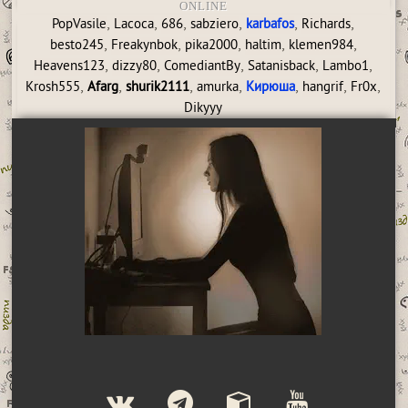
ONLINE
,
,
,
,
,
,
PopVasile
Lacoca
686
sabziero
karbafos
Richards
,
,
,
,
,
besto245
Freakynbok
pika2000
haltim
klemen984
,
,
,
,
,
Heavens123
dizzy80
ComediantBy
Satanisback
Lambo1
,
,
,
,
,
,
,
Krosh555
Afarg
shurik2111
amurka
Кирюша
hangrif
Fr0x
Dikyyy