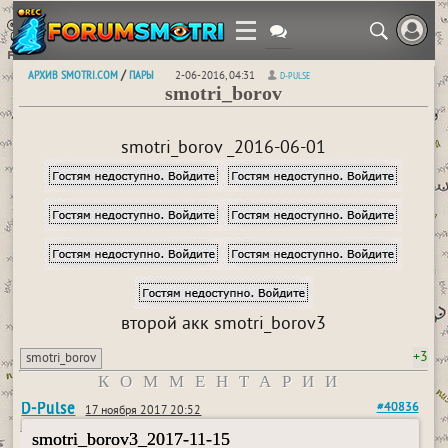
АРХИВ SMOTRI.COM
ПАРЫ
/
2-06-2016, 04:31
D-PULSE
smotri_borov
smotri_borov _2016-06-01
второй акк smotri_borov3
+3
smotri_borov
КОММЕНТАРИИ
D-Pulse
#40836
17 ноября 2017 20:52
smotri_borov3_2017-11-15