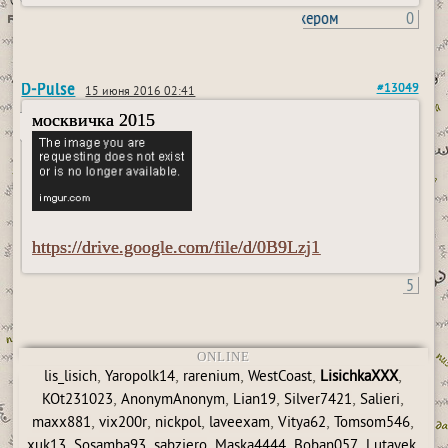
пользовался пейджером
0
D-Pulse
#13049
15 июня 2016 02:41
москвичка 2015
https://drive.google.com/file/d/0B9Lzj1
5
ONLINE
,
,
,
,
,
lis_lisich
Yaropolk14
rarenium
WestCoast
LisichkaXXX
,
,
,
,
,
KOt231023
AnonymAnonym
Lian19
Silver7421
Salieri
,
,
,
,
,
,
maxx881
vix200r
nickpol
laveexam
Vitya62
Tomsom546
,
,
,
,
,
,
xuk13
Sosamba93
sabziero
Maska4444
Boban057
Lutayek