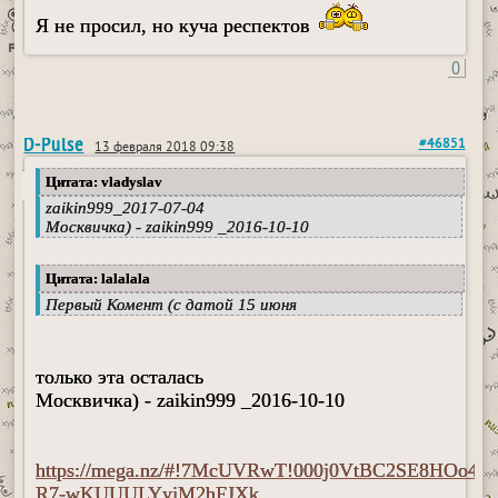
Я не просил, но куча респектов
0
D-Pulse
#46851
13 февраля 2018 09:38
Цитата: vladyslav
zaikin999_2017-07-04
Москвичка) - zaikin999 _2016-10-10
Цитата: lalalala
Первый Комент (с датой 15 июня
только эта осталась
Москвичка) - zaikin999 _2016-10-10
https://mega.nz/#!7McUVRwT!000j0VtBC2SE8HOo4B
R7-wKUUULYyjM2hFJXk