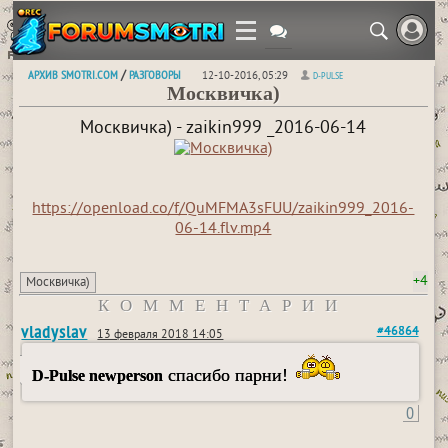
АРХИВ SMOTRI.COM
РАЗГОВОРЫ
/
12-10-2016, 05:29
D-PULSE
Москвичка)
Москвичка) - zaikin999 _2016-06-14
https://openload.co/f/QuMFMA3sFUU/zaikin999_2016-
06-14.flv.mp4
+4
Москвичка)
КОММЕНТАРИИ
vladyslav
#46864
13 февраля 2018 14:05
спасибо парни!
D-Pulse newperson
0