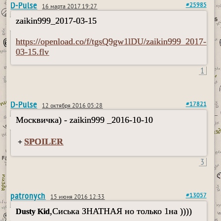
D-Pulse
#25985
16 марта 2017 19:27
zaikin999_2017-03-15
https://openload.co/f/tgsQ9gw1lDU/zaikin999_2017-
03-15.flv
1
D-Pulse
#17821
12 октября 2016 05:28
Москвичка) - zaikin999 _2016-10-10
SPOILER
+
3
patronych
#13057
15 июня 2016 12:33
,Сиська ЗНАТНАЯ но только 1на ))))
Dusty Kid