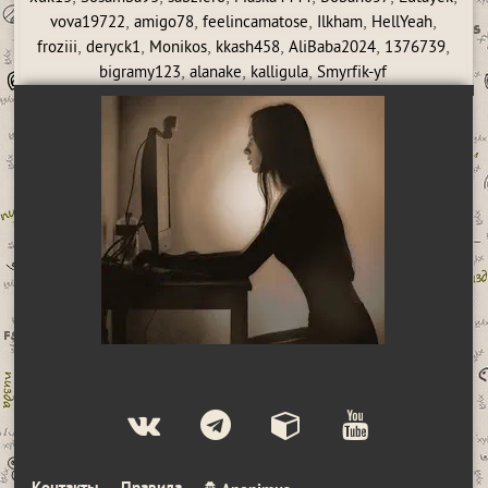
,
,
,
,
,
vova19722
amigo78
feelincamatose
Ilkham
HellYeah
,
,
,
,
,
,
froziii
deryck1
Monikos
kkash458
AliBaba2024
1376739
,
,
,
bigramy123
alanake
kalligula
Smyrfik-yf