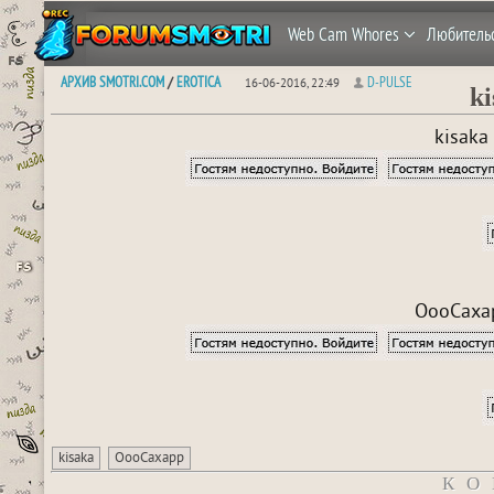
Web Cam Whores
Любитель
АРХИВ SMOTRI.COM
EROTICA
D-PULSE
/
16-06-2016, 22:49
k
kisaka
OooCaxap
kisaka
OooCaxapp
КО