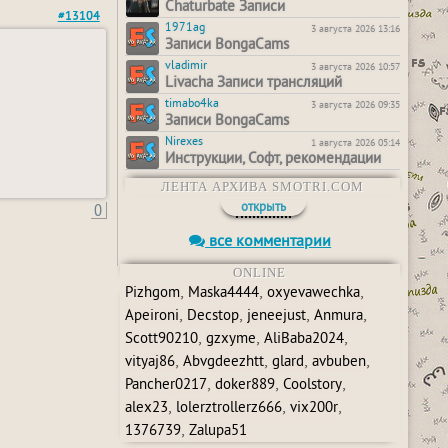
Chaturbate Записи
#13104
1971ag
3 августа 2026 13:16
Записи BongaCams
vladimir
3 августа 2026 10:57
Livacha Записи трансляций
timabo4ka
3 августа 2026 09:35
Записи BongaCams
Nirexes
1 августа 2026 05:14
Инструкции, Софт, рекомендации
ЛЕНТА АРХИВА SMOTRI.COM
0
открыть
все комментарии
ONLINE
,
,
,
Pizhgom
Maska4444
oxyevawechka
,
,
,
,
Apeironi
Decstop
jeneejust
Anmura
,
,
,
Scott90210
gzxyme
AliBaba2024
,
,
,
,
vityaj86
Abvgdeezhtt
glard
avbuben
,
,
,
Pancher0217
doker889
Coolstory
,
,
,
alex23
lolerztrollerz666
vix200r
,
1376739
Zalupa51