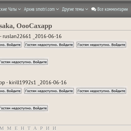
ские Чаты
Архив smotri.com
Другие темы
Все комментарии
isaka, OooCaxapp
 - ruslan22661 _2016-06-16
p - kirill1992s1 _2016-06-16
ММЕНТАРИИ