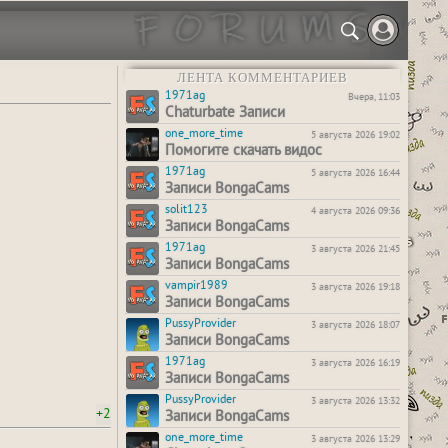
ЛЕНТА КОММЕНТАРИЕВ
1971ag
Вчера, 11:03
Chaturbate Записи
one_more_time
5 августа 2026 19:02
Помогите скачать видос
1971ag
5 августа 2026 16:44
Записи BongaCams
solit123
4 августа 2026 09:36
Записи BongaCams
1971ag
3 августа 2026 21:45
Записи BongaCams
vampir1989
3 августа 2026 19:18
Записи BongaCams
PussyProvider
3 августа 2026 18:07
Записи BongaCams
1971ag
3 августа 2026 16:19
Записи BongaCams
PussyProvider
3 августа 2026 13:32
+2
Записи BongaCams
one_more_time
3 августа 2026 13:29