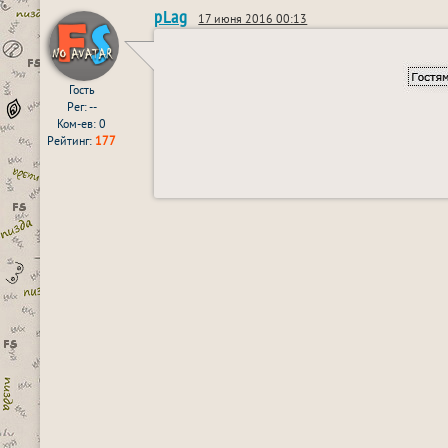
pLag
17 июня 2016 00:13
Гость
Рег: --
Ком-ев: 0
Рейтинг:
177