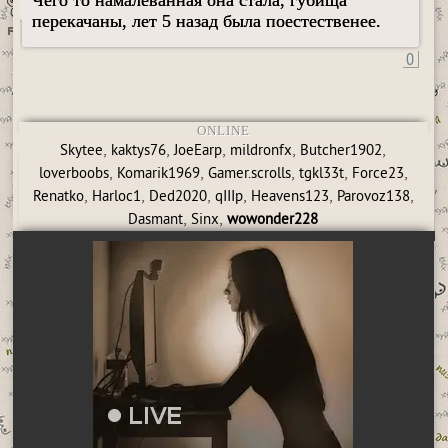
Чего то намалеванная она стала, губища
перекачаны, лет 5 назад была поестественее.
0
ONLINE
,
,
,
,
,
Skytee
kaktys76
JoeEarp
mildronfx
Butcher1902
,
,
,
,
,
loverboobs
Komarik1969
Gamer.scrolls
tgkl33t
Force23
,
,
,
,
,
,
Renatko
Harloc1
Ded2020
qIIIp
Heavens123
Parovoz138
,
,
Dasmant
Sinx
wowonder228