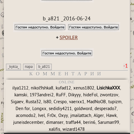
b_a821 _2016-06-24
+
SPOILER
-1
_kykla_
пара
b_a821
КОММЕНТАРИИ
ONLINE
,
,
,
,
,
ilya1212
nikol9shka8
kufad12
xenus1802
LisichkaXXX
,
,
,
,
,
,
kamski
1973andrei2
RuFF
Dikyyy
hideFol
zwontzov
,
,
,
,
,
,
,
Sigaev
Rusta32
Is80
Crespo
vaerxx1
MadNoOB
tupizm
,
,
,
,
,
Den for
Longxx
sedidiy4211
goldword
desperado7
,
,
,
,
,
,
,
acomodo2
Ivel
Fr0x
Oxyy
jmailattach
Alger
Hawk
,
,
,
,
,
juneisdecember
dimanser
traffa44
berin6
Saruman99
,
xalifis
wizard1478