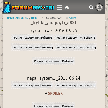
АРХИВ SMOTRI.COM
ПАРЫ
/
25-06-2016, 04:21
D-PULSE
_kykla_, пара, b_a821
kykla - fryaz _2016-06-25
пара - system1 _2016-06-24
+
SPOILER