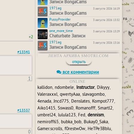
Записи BongaCams
1971ag
3 августа 2026 16:19
Записи BongaCams
PussyProvider
3 августа 2026 13:32
Записи BongaCams
one_more_time
3 августа 2026 13:29
Chaturbate Записи
+2
1971ag
3 августа 2026 13:16
Записи BongaCams
#13541
ЛЕНТА АРХИВА SMOTRI.COM
открыть
все комментарии
1
ONLINE
,
,
,
,
kallidon
ndombele
Instructor
Dikyyy
,
,
,
Valeraxxxl
qwertyAaa
slavagombo
,
,
,
,
4enada
Jncd775
Denslates
Kompot777
,
,
,
,
Aiko1415
Sswass0
Romanofff
Smartl2
#13537
,
,
,
,
umbrel24
lulula123
Fed
dennism
,
,
,
nemiroff65
bubka_bob
Bukay0_Saka
,
,
,
Gamer.scrolls
f0restwOw
HeTPe3BbIu
0