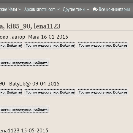
ские Чаты
Архив smotri.com
Другие темы
Все комментарии
, ki85_90, lena1123
боко-, автор- Mara 16-01-2015
90 - BatyL'k@ 09-04-2015
lena1123 15-05-2015