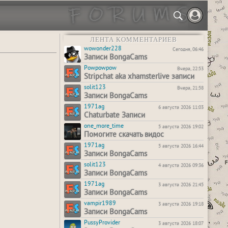
ЛЕНТА КОММЕНТАРИЕВ
wowonder228
Сегодня, 06:46
Записи BongaCams
Powpowpow
Вчера, 22:53
Stripchat aka xhamsterlive записи
solit123
Вчера, 21:58
Записи BongaCams
1971ag
6 августа 2026 11:03
Chaturbate Записи
one_more_time
5 августа 2026 19:02
Помогите скачать видос
1971ag
5 августа 2026 16:44
Записи BongaCams
solit123
4 августа 2026 09:36
Записи BongaCams
1971ag
3 августа 2026 21:45
Записи BongaCams
vampir1989
3 августа 2026 19:18
Записи BongaCams
PussyProvider
3 августа 2026 18:07