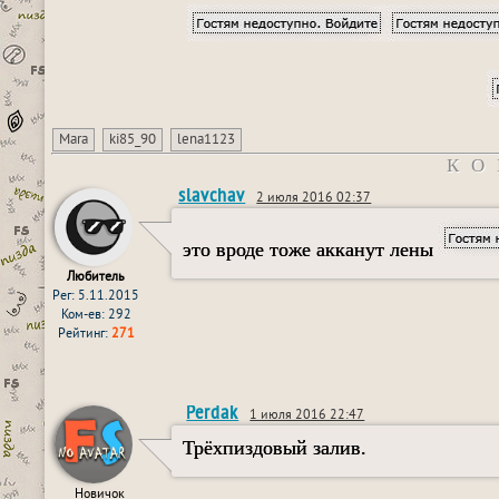
Mara
ki85_90
lena1123
КО
slavchav
2 июля 2016 02:37
это вроде тоже акканут лены
Любитель
Рег: 5.11.2015
Ком-ев: 292
Рейтинг:
271
Perdak
1 июля 2016 22:47
Трёхпиздовый залив.
Новичок