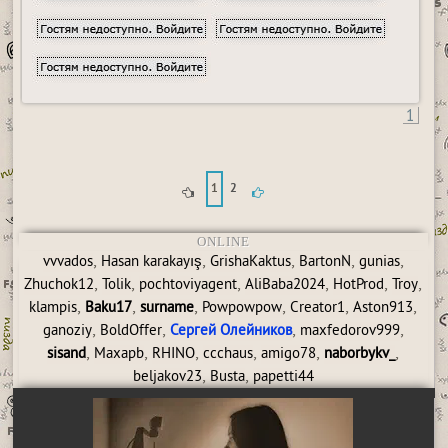
1
1
2
ONLINE
,
,
,
,
,
vvvados
Hasan karakayış
GrishaKaktus
BartonN
gunias
,
,
,
,
,
,
Zhuchok12
Tolik
pochtoviyagent
AliBaba2024
HotProd
Troy
,
,
,
,
,
,
klampis
Baku17
surname
Powpowpow
Creator1
Aston913
,
,
,
,
ganoziy
BoldOffer
Сергей Олейников
maxfedorov999
,
,
,
,
,
,
sisand
Maxapb
RHINO
ccchaus
amigo78
naborbykv_
,
,
beljakov23
Busta
papetti44