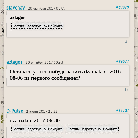
slavchav
#39079
20 октября 2017 01:09
,
azlagor
2
azlagor
#39077
20 октября 2017 00:33
Осталась у кого нибудь запись dzamala5 _2016-
08-06 из первого сообщения?
0
D-Pulse
#32707
2 июля 2017 21:22
dzamala5_2017-06-30