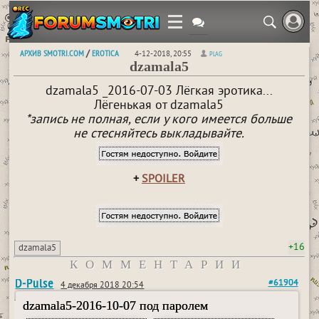
АРХИВ SMOTRI.COM
EROTICA
/
4-12-2018, 20:55
PLAG
dzamala5
dzamala5 _2016-07-03 Лёгкая эротика...
Лёгенькая от dzamala5
*запись не полная, если у кого имеется больше
не стесняйтесь выкладывайте.
+
SPOILER
+16
dzamala5
КОММЕНТАРИИ
D-Pulse
#61904
4 декабря 2018 20:54
dzamala5-2016-10-07 под паролем