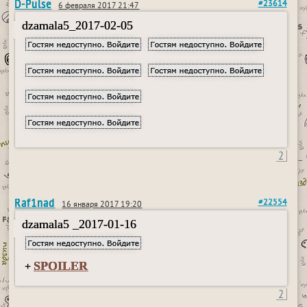
D-Pulse
#23614
6 февраля 2017 21:47
dzamala5_2017-02-05
2
Raf1nad
#22554
16 января 2017 19:20
dzamala5 _2017-01-16
SPOILER
+
2