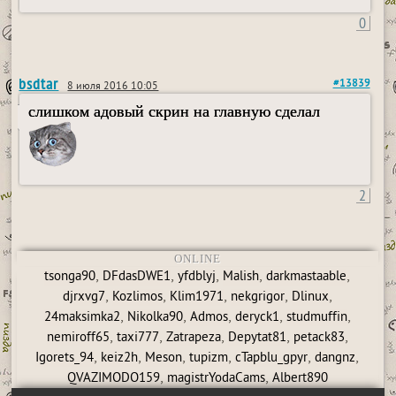
0
bsdtar
#13839
8 июля 2016 10:05
слишком адовый скрин на главную сделал
2
ONLINE
,
,
,
,
,
tsonga90
DFdasDWE1
yfdblyj
Malish
darkmastaable
,
,
,
,
,
djrxvg7
Kozlimos
Klim1971
nekgrigor
Dlinux
,
,
,
,
,
24maksimka2
Nikolka90
Admos
deryck1
studmuffin
,
,
,
,
,
nemiroff65
taxi777
Zatrapeza
Depytat81
petack83
,
,
,
,
,
,
Igorets_94
keiz2h
Meson
tupizm
cTapblu_gpyr
dangnz
,
,
QVAZIMODO159
magistrYodaCams
Albert890