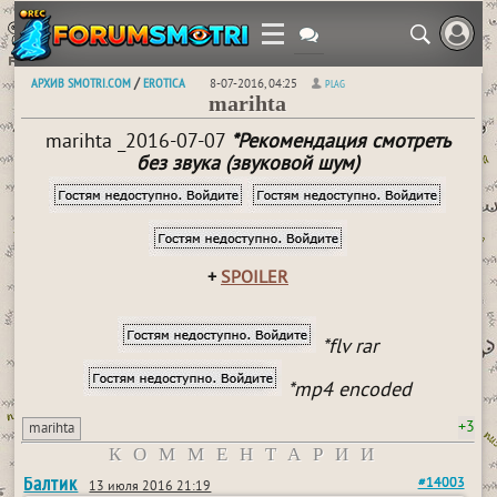
АРХИВ SMOTRI.COM
EROTICA
/
8-07-2016, 04:25
PLAG
marihta
marihta _2016-07-07
*Рекомендация смотреть
без звука (звуковой шум)
+
SPOILER
*flv rar
*mp4 encoded
+3
marihta
КОММЕНТАРИИ
Балтик
#14003
13 июля 2016 21:19