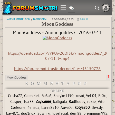
АРХИВ SMOTRI.COM
РАЗГОВОРЫ
/
12-07-2016, 17:55
D-PULSE
MoonGoddess
MoonGoddess - 7moongoddes7 _2016-07-11
https://openload.co/f/VYPUw2COI3k/7moongoddes7_2016-
07-11.flv.mp4
https://forumsmotri.rusfolder.net/files/45150778
-1
MoonGoddess
КОММЕНТАРИИ
ONLINE
,
,
,
,
,
,
,
Grisha77
Gopni4ek
Бабай
Sneyke1190
kosoi
VeL04
Fr0x
,
,
,
,
,
,
Casper
Tsar88
Zayka666
kalligula
Badfloopy
rexie
Vito
,
,
,
,
,
,
Corleone
4enada
Lanni8510
Auva05
kotya850
thvxdy
,
,
,
,
,
,
baw871
dug1nox
Sdwniki
lovefacial
dem88
premmium995