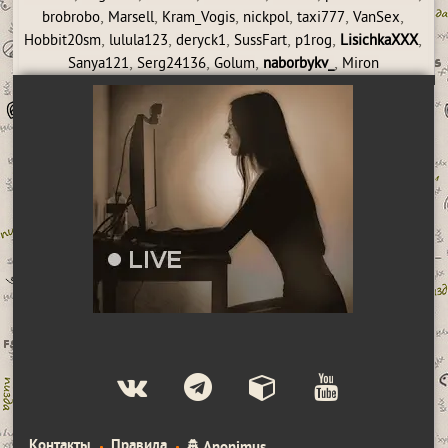
,
,
,
,
,
,
brobrobo
Marsell
Kram_Vogis
nickpol
taxi777
VanSex
,
,
,
,
,
,
Hobbit20sm
lulula123
deryck1
SussFart
p1rog
LisichkaXXX
,
,
,
,
Sanya121
Serg24136
Golum
naborbykv_
Miron
Контакты
Правила