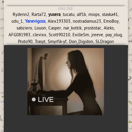
ONLINE
,
,
,
,
,
,
,
Rydenn2
Rarta72
yusera
tucatu
alf1k
miops
staska41
,
,
,
,
,
odu_1
Yanevigoss
Alex193303
nostradamus23
EmoBoy
,
,
,
,
,
,
sabziero
Louon
Casper
nar_kottik
prostotac
Aleks
,
,
,
,
,
,
AFG081983
clevixx
Scott90210
ExilleSm
jreeve
pay_olug
,
,
,
,
Proto90
Trasyt
Smyrfik-yf
Don_Digidon
SLDragon