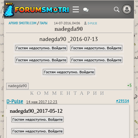
АРХИВ SMOTRI.COM
ПАРЫ
/
14-07-2016, 04:06
D-PULSE
nadegda90
nadegda90 _2016-07-13
+5
nadegda90
КОММЕНТАРИИ
D-Pulse
#29534
14 мая 2017 12:23
nadegda90_2017-05-12