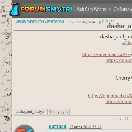
Web Cam Whores
Любитель
АРХИВ SMOTRI.COM
РАЗГОВОРЫ
D-PULSE
/
17-07-2016, 16:34
dasha_a
dasha_and_na
https://openload.co/f/
https://foru
Cherry 
https://openload.co/
https://foru
dasha_and_nastya
Cherry light
КО
Raf1nad
17 июля 2016 22:11