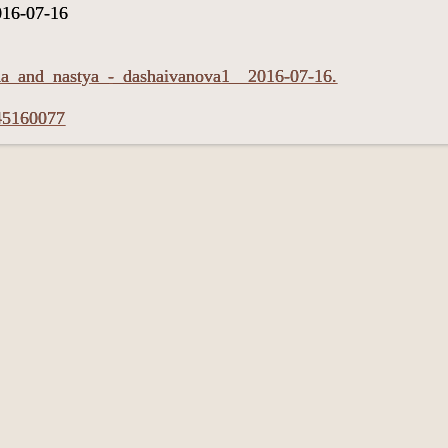
016-07-16
sha_and_nastya_-_dashaivanova1__2016-07-16.
/45160077