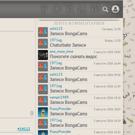
ЛЕНТА КОММЕНТАРИЕВ
solit123
Сегодня, 21:58
Записи BongaCams
1971ag
Вчера, 11:03
Chaturbate Записи
one_more_time
5 августа 2026 19:02
Помогите скачать видос
1971ag
5 августа 2026 16:44
Записи BongaCams
solit123
4 августа 2026 09:36
Записи BongaCams
1971ag
3 августа 2026 21:45
Записи BongaCams
vampir1989
3 августа 2026 19:18
Записи BongaCams
PussyProvider
3 августа 2026 18:07
0
Записи BongaCams
1971ag
3 августа 2026 16:19
Записи BongaCams
#14112
PussyProvider
3 августа 2026 13:32