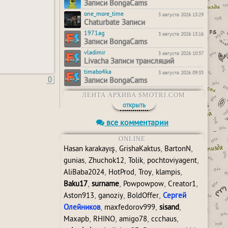
Записи BongaCams
one_more_time
3 августа 2026 13:29
Chaturbate Записи
1971ag
3 августа 2026 13:16
Записи BongaCams
vladimir
3 августа 2026 10:57
Livacha Записи трансляций
timabo4ka
3 августа 2026 09:35
0
Записи BongaCams
ЛЕНТА АРХИВА SMOTRI.COM
открыть
все комментарии
ONLINE
,
,
,
Hasan karakayış
GrishaKaktus
BartonN
,
,
,
,
gunias
Zhuchok12
Tolik
pochtoviyagent
,
,
,
,
AliBaba2024
HotProd
Troy
klampis
,
,
,
,
Baku17
surname
Powpowpow
Creator1
,
,
,
Aston913
ganoziy
BoldOffer
Сергей
,
,
,
Олейников
maxfedorov999
sisand
,
,
,
,
Maxapb
RHINO
amigo78
ccchaus