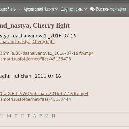
ские Чаты
Архив smotri.com
Другие темы
Все комментарии
nd_nastya, Cherry light
stya - dashaivanova1 _2016-07-16
7y3GfnFaJB8/dashaivanova1_2016-07-16.flv.mp4
msmotri.rusfolder.net/files/45159438
light - julichan _2016-07-16
f/CUDCF_LfVWQ/julichan_2016-07-16.flv.mp4
msmotri.rusfolder.net/files/45159444
ММЕНТАРИИ