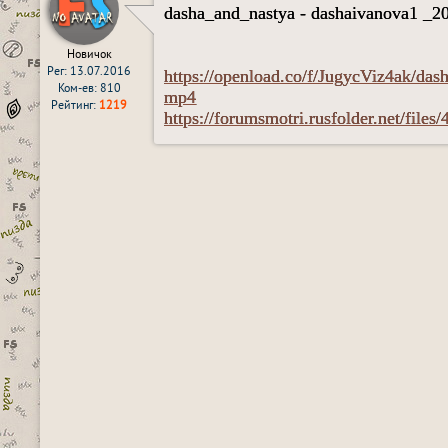
dasha_and_nastya - dashaivanova1 _2
Новичок
Рег: 13.07.2016
https://openload.co/f/JugycViz4ak/da
Ком-ев: 810
mp4
Рейтинг:
1219
https://forumsmotri.rusfolder.net/files