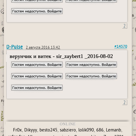
2
D-Pulse
#14570
2 августа 2016 13:42
верунчик и витек - sir_zaybert1 _2016-08-02
2
ONLINE
,
,
,
,
,
,
,
Fr0x
Dikyyy
besto245
sabziero
lolik090
686
Lemanb