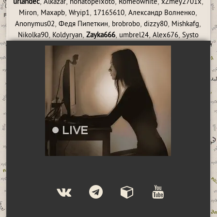
,
,
,
,
,
urlandec
Alkazar
nonatopeixoto
Romeowhite
xZmey2701x
,
,
,
,
,
Miron
Maxapb
Wryip1
17165610
Александр Волненко
,
,
,
,
,
Anonymus02
Федя Пипеткин
brobrobo
dizzy80
Mishkafg
,
,
,
,
,
Nikolka90
Koldyryan
Zayka666
umbrel24
Alex676
Systo