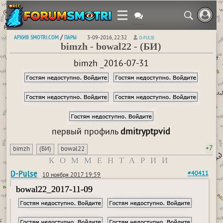
АРХИВ SMOTRI.COM
ПАРЫ
/
3-09-2016, 22:32
D-PULSE
bimzh - bowal22 - (БИ)
bimzh _2016-07-31
первый профиль
dmitryptpvid
+7
bimzh
(БИ)
bowal22
КОММЕНТАРИИ
D-Pulse
#40411
10 ноября 2017 19:59
bowal22_2017-11-09