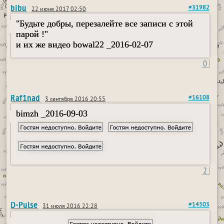
bibu
#31982
22 июня 2017 02:50
"Будьте добры, перезалейте все записи с этой
парой !"
и их же видео bowal22 _2016-02-07
0
Raf1nad
#16108
3 сентября 2016 20:55
bimzh _2016-09-03
2
D-Pulse
#14503
31 июля 2016 22:28