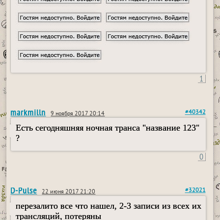
1
markmilln
#40342
9 ноября 2017 20:14
Есть сегодняшняя ночная транса "название 123"
?
0
D-Pulse
#32021
22 июня 2017 21:20
перезалито все что нашел, 2-3 записи из всех их
трансляций, потеряны