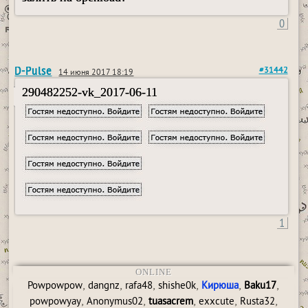
0
D-Pulse
#31442
14 июня 2017 18:19
290482252-vk_2017-06-11
1
ONLINE
,
,
,
,
,
,
Powpowpow
dangnz
rafa48
shishe0k
Кирюша
Baku17
,
,
,
,
,
powpowyay
Anonymus02
tuasacrem
exxcute
Rusta32