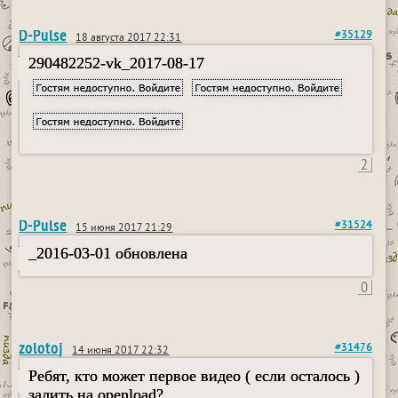
D-Pulse
#35129
18 августа 2017 22:31
290482252-vk_2017-08-17
2
D-Pulse
#31524
15 июня 2017 21:29
_2016-03-01 обновлена
0
zolotoj
#31476
14 июня 2017 22:32
Ребят, кто может первое видео ( если осталось )
залить на openload?