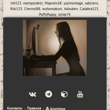
,
,
,
,
,
lvh123
vsempizdetz
Majestic68
yojimontage
sabziero
,
,
,
,
,
Riki123
Chernol88
wuhomakuni
Adouken
Cadabra123
,
PuffyPuppy
smile74
Контакты
Правила
Anonimus