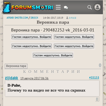
АРХИВ SMOTRI.COM
DROCH
/
14-06-2017, 18:19
D-PULSE
Вероника пара
Вероника пара - 290482252-vk _2016-03-01
0
Вероника пара
КОММЕНТАРИИ
zijidakk
#35153
19 августа 2017 06:36
,
D-Pulse
Почему то на видео не все что на скринах
0