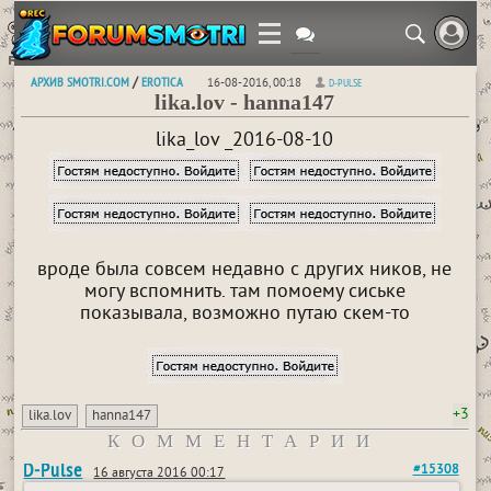
АРХИВ SMOTRI.COM
EROTICA
/
16-08-2016, 00:18
D-PULSE
lika.lov - hanna147
lika_lov _2016-08-10
вроде была совсем недавно с других ников, не
могу вспомнить. там помоему сиське
показывала, возможно путаю скем-то
+3
lika.lov
hanna147
КОММЕНТАРИИ
D-Pulse
#15308
16 августа 2016 00:17