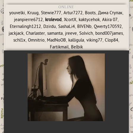
ONLINE
,
,
,
,
,
,
youvelki
Kruug
Stewie777
Artur7272
Boots
Дима Ступак
,
,
,
,
,
jeanpierre6712
krolevod
XcortX
kaktycehok
Akira 07
,
,
,
,
,
Eternalingh1212
Dzirdu
SashaLi4
BIVENb
Qwerty170592
,
,
,
,
,
,
jackjack
Charlaster
samanta
jreeve
Solvich
bond007james
,
,
,
,
,
,
schl1x
Omnitrio
MadNoOB
kalligula
viking77
Clop84
,
Fartikmail
Belbik