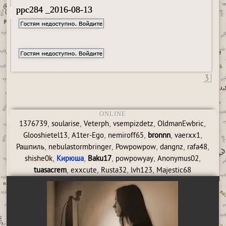
ppc284 _2016-08-13
3
ONLINE
,
,
,
,
,
1376739
soularise
Veterph
vsempizdetz
OldmanEwbric
,
,
,
,
,
Glooshietel13
A1ter-Ego
nemiroff65
bronnn
vaerxx1
,
,
,
,
,
Рашпиль
nebulastormbringer
Powpowpow
dangnz
rafa48
,
,
,
,
,
shishe0k
Кирюша
Baku17
powpowyay
Anonymus02
,
,
,
,
tuasacrem
exxcute
Rusta32
lvh123
Majestic68