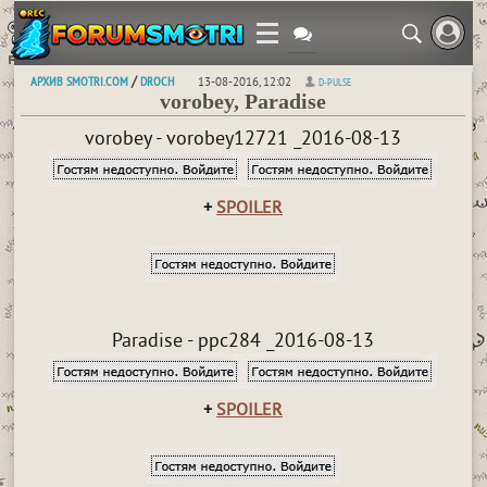
АРХИВ SMOTRI.COM
DROCH
/
13-08-2016, 12:02
D-PULSE
vorobey, Paradise
vorobey - vorobey12721 _2016-08-13
+
SPOILER
Paradise - ppc284 _2016-08-13
+
SPOILER