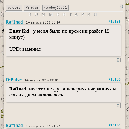
0
vorobey
Paradise
vorobey12721
КОММЕНТАРИИ
Raf1nad
#15186
14 августа 2016 00:14
, у меня было по времени разбег 15
Dusty Kid
минут)
UPD: заменил
0
D-Pulse
#15183
14 августа 2016 00:01
, нее это не фул а вечерняя вчерашняя и
Raf1nad
согдня днем включалась.
0
Raf1nad
#15165
13 августа 2016 21:23