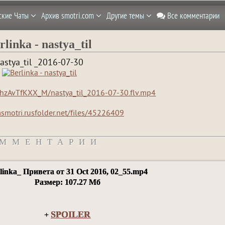
ские Чаты
Архив smotri.com
Другие темы
Все комментарии
rlinka - nastya_til
astya_til _2016-07-30
f/hzAvTfKXX_M/nastya_til_2016-07-30.flv.mp4
msmotri.rusfolder.net/files/45226409
ММЕНТАРИИ
linka_ Привета от 31 Oct 2016, 02_55.mp4
Размер: 107.27 Мб
SPOILER
+