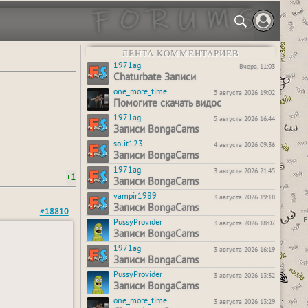
ЛЕНТА КОММЕНТАРИЕВ
1971ag
Вчера, 11:03
Chaturbate Записи
one_more_time
5 августа 2026 19:02
Помогите скачать видос
1971ag
5 августа 2026 16:44
Записи BongaCams
solit123
4 августа 2026 09:36
Записи BongaCams
1971ag
3 августа 2026 21:45
+1
Записи BongaCams
vampir1989
3 августа 2026 19:18
Записи BongaCams
#18810
PussyProvider
3 августа 2026 18:07
Записи BongaCams
1971ag
3 августа 2026 16:19
Записи BongaCams
PussyProvider
3 августа 2026 13:32
Записи BongaCams
one_more_time
3 августа 2026 13:29