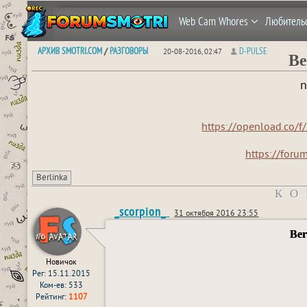
Web Cam Whores
Любитель
АРХИВ SMOTRI.COM
РАЗГОВОРЫ
D-PULSE
/
20-08-2016, 02:47
Be
n
https://openload.co/
https://foru
Berlinka
КО
_scorpion_
31 октября 2016 23:55
Ber
Новичок
Рег: 15.11.2015
Ком-ев: 533
Рейтинг:
1107