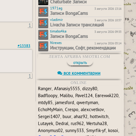
Chaturbate Записи
1971ag
3 августа 2026 13:16
Записи BongaCams
vladimir
3 августа 2026 10:57
1
Livacha Записи трансляций
timabo4ka
3 августа 2026 09:35
Записи BongaCams
Nirexes
1 августа 2026 05:14
#15583
Инструкции, Софт, рекомендации
ЛЕНТА АРХИВА SMOTRI.COM
открыть
все комментарии
1
ONLINE
,
,
,
Ranger
Afanasiy5555
dizzy80
,
,
,
,
Badfloopy
Malibu
Pavel124
Евгений220
,
,
,
mtdy85
jamesford
qwertyman
,
,
,
EchoMyMain
Crespo
alexcvetkov
,
,
,
,
Sergei1407
buur
ahaz92
hottwitch
,
,
,
,
Lutayek
Dedral
rus962
Wertuha28
,
,
,
,
Anonymus02
sunny333
Smyrfik-yf
kosoi