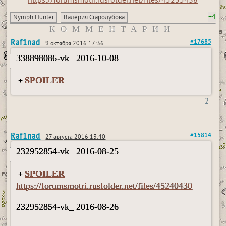
https://forumsmotri.rusfolder.net/files/45235438
+4
Nymph Hunter
Валерия Стародубова
КОММЕНТАРИИ
Raf1nad
#17685
9 октября 2016 17:36
338898086-vk _2016-10-08
SPOILER
+
2
Raf1nad
#15814
27 августа 2016 13:40
232952854-vk _2016-08-25
SPOILER
+
https://forumsmotri.rusfolder.net/files/45240430
232952854-vk_ 2016-08-26