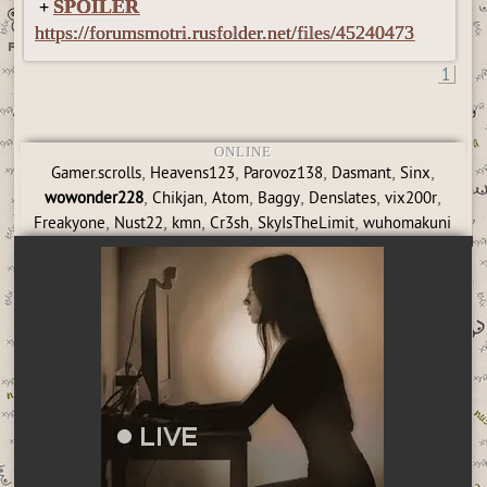
SPOILER
+
https://forumsmotri.rusfolder.net/files/45240473
1
ONLINE
,
,
,
,
,
Gamer.scrolls
Heavens123
Parovoz138
Dasmant
Sinx
,
,
,
,
,
,
wowonder228
Chikjan
Atom
Baggy
Denslates
vix200r
,
,
,
,
,
Freakyone
Nust22
kmn
Cr3sh
SkyIsTheLimit
wuhomakuni