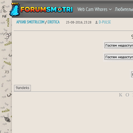
Web Cam Whores
Любитель
АРХИВ SMOTRI.COM
EROTICA
D-PULSE
/
25-08-2016, 23:28
9andeks
КО