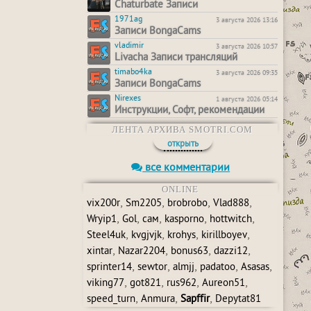
Chaturbate Записи
1971ag
3 августа 2026 13:16
Записи BongaCams
vladimir
3 августа 2026 10:57
Livacha Записи трансляций
timabo4ka
3 августа 2026 09:35
Записи BongaCams
Nirexes
1 августа 2026 05:14
Инструкции, Софт, рекомендации
ЛЕНТА АРХИВА SMOTRI.COM
открыть
все комментарии
ONLINE
,
,
,
,
vix200r
Sm2205
brobrobo
Vlad888
,
,
,
,
,
Wryip1
Gol
сам
kasporno
hottwitch
,
,
,
,
Steel4uk
kvgjvjk
krohys
kirillboyev
,
,
,
,
xintar
Nazar2204
bonus63
dazzi12
,
,
,
,
,
sprinter14
sewtor
almjj
padatoo
Asasas
,
,
,
,
viking77
got821
rus962
Aureon51
,
,
,
speed_turn
Anmura
Sapffir
Depytat81