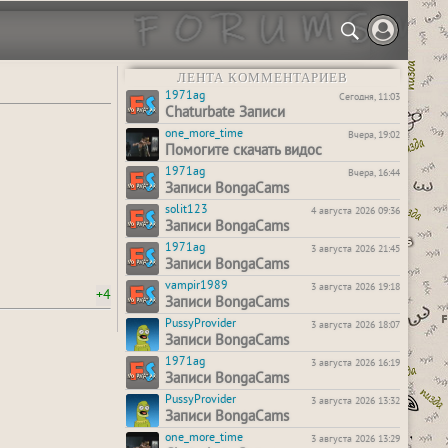
ЛЕНТА КОММЕНТАРИЕВ
1971ag
Сегодня, 11:03
Chaturbate Записи
one_more_time
Вчера, 19:02
Помогите скачать видос
1971ag
Вчера, 16:44
Записи BongaCams
solit123
4 августа 2026 09:36
Записи BongaCams
1971ag
3 августа 2026 21:45
Записи BongaCams
vampir1989
3 августа 2026 19:18
+4
Записи BongaCams
PussyProvider
3 августа 2026 18:07
Записи BongaCams
1971ag
3 августа 2026 16:19
Записи BongaCams
PussyProvider
3 августа 2026 13:32
Записи BongaCams
one_more_time
3 августа 2026 13:29