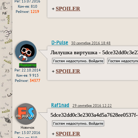
Рег: 13.07.2016
Ком-ев: 810
SPOILER
+
Рейтинг:
1219
D-Pulse
30 сентября 2016 18:48
Лилушка виртушка - 5dce32dd0c3e2
Модератор
SPOILER
Рег: 22.10.2014
+
Ком-ев: 9 915
Рейтинг:
34377
Raf1nad
29 сентября 2016 12:22
5dce32dd0c3e2303a4d5a7628ee0537f-
Новичок
SPOILER
Рег: 13.07.2016
+