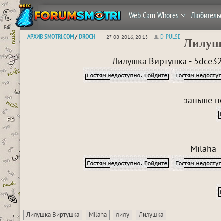
Web Cam Whores
Любитель
АРХИВ SMOTRI.COM
DROCH
D-PULSE
/
27-08-2016, 20:13
Лилуш
Лилушка Виртушка - 5dce3
раньше п
Milaha 
Лилушка Виртушка
Milaha
лилу
Лилушка