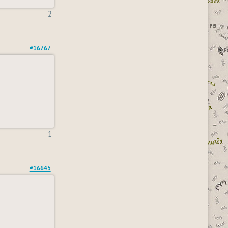
2
#16767
1
#16645