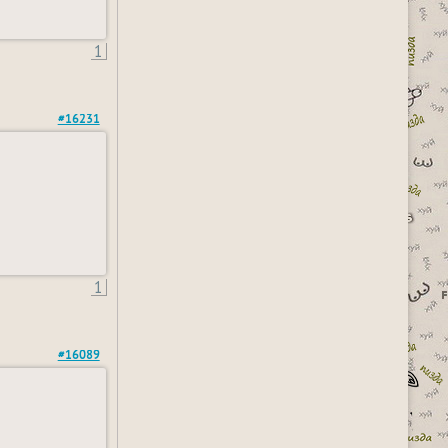
1
#16231
1
#16089