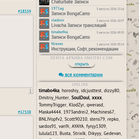
Chaturbate Записи
1971ag
3 августа 2026 13:16
#18534
Записи BongaCams
vladimir
3 августа 2026 10:57
Livacha Записи трансляций
timabo4ka
3 августа 2026 09:35
Записи BongaCams
Nirexes
1 августа 2026 05:14
Инструкции, Софт, рекомендации
ЛЕНТА АРХИВА SMOTRI.COM
открыть
все комментарии
ONLINE
1
,
,
,
,
timabo4ka
horoshiy
idcjusttest
dizzy80
,
,
,
Dmitriy_Hunter
SoulDoul
xxxx
,
,
,
TommyTrigger
KlodZyr
qwerasd
,
,
,
Maska4444
1973andrei2
Machines67
#17538
,
,
,
,
BNLIVopfv2
Scott90210
stens79
repko
,
,
,
,
sardos91
van9i
AYAYA
fynjy1309
,
,
,
,
,
lulula123
Busta
StrixIk
Dikyyy
Gedevan