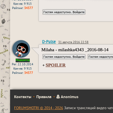
Ком-ев: 9 915
Рейтинг:
34377
D-Pulse
31 августа 2016 22:58
Milaha - milashka4343 _2016-08-14
Модератор
SPOILER
Рег: 22.10.2014
+
Ком-ев: 9 915
Рейтинг:
34377
Контакты
Правила
Anonimus
FORUMSMOTRI © 2014 - 2026
Записи трансляций видео чат