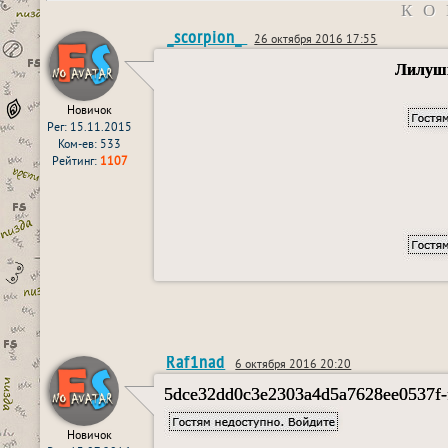
КО
_scorpion_
26 октября 2016 17:55
Лилушк
Новичок
Рег: 15.11.2015
Ком-ев: 533
Рейтинг:
1107
Raf1nad
6 октября 2016 20:20
5dce32dd0c3e2303a4d5a7628ee0537f-
Новичок