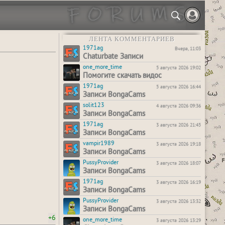
ЛЕНТА КОММЕНТАРИЕВ
1971ag
Вчера, 11:03
Chaturbate Записи
one_more_time
5 августа 2026 19:02
Помогите скачать видос
1971ag
5 августа 2026 16:44
Записи BongaCams
solit123
4 августа 2026 09:36
Записи BongaCams
1971ag
3 августа 2026 21:45
Записи BongaCams
vampir1989
3 августа 2026 19:18
Записи BongaCams
PussyProvider
3 августа 2026 18:07
Записи BongaCams
1971ag
3 августа 2026 16:19
Записи BongaCams
PussyProvider
3 августа 2026 13:32
Записи BongaCams
+6
one_more_time
3 августа 2026 13:29