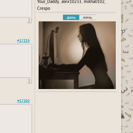
,
,
,
Your_Daddy
alex10233
mikha0102
Crespo
день
ночь
2
#17253
1
#17202