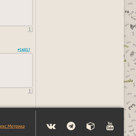
1
#16017
1