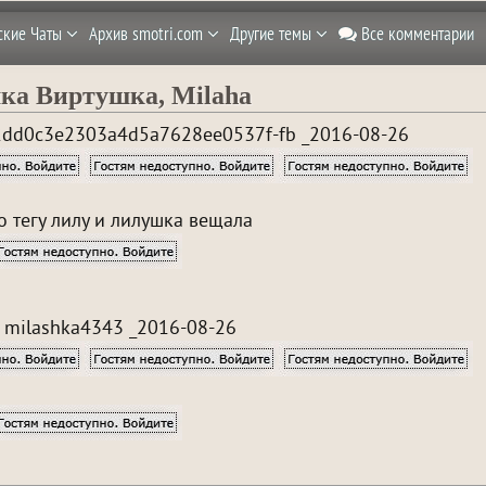
ские Чаты
Архив smotri.com
Другие темы
Все комментарии
ка Виртушка, Milaha
2dd0c3e2303a4d5a7628ee0537f-fb _2016-08-26
о тегу лилу и лилушка вещала
- milashka4343 _2016-08-26