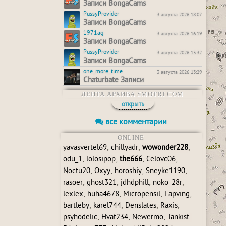
Записи BongaCams
PussyProvider
3 августа 2026 18:07
Записи BongaCams
1971ag
3 августа 2026 16:19
Записи BongaCams
PussyProvider
3 августа 2026 13:32
Записи BongaCams
one_more_time
3 августа 2026 13:29
Chaturbate Записи
ЛЕНТА АРХИВА SMOTRI.COM
открыть
все комментарии
ONLINE
,
,
,
yavasvertel69
chillyadr
wowonder228
,
,
,
,
odu_1
lolosipop
the666
Celovc06
,
,
,
,
Noctu20
Oxyy
horoshiy
Sneyke1190
,
,
,
,
rasoer
ghost321
jdhdphill
noko_28r
,
,
,
,
lexlex
huha4678
Micropensil
Lapving
,
,
,
,
bartleby
karel744
Denslates
Raxis
,
,
,
psyhodelic
Hvat234
Newermo
Tankist-