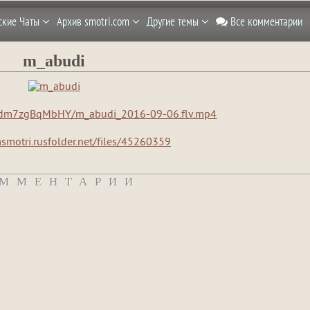
ские Чаты
Архив smotri.com
Другие темы
Все комментарии
m_abudi
/f/dm7zgBqMbHY/m_abudi_2016-09-06.flv.mp4
msmotri.rusfolder.net/files/45260359
ММЕНТАРИИ