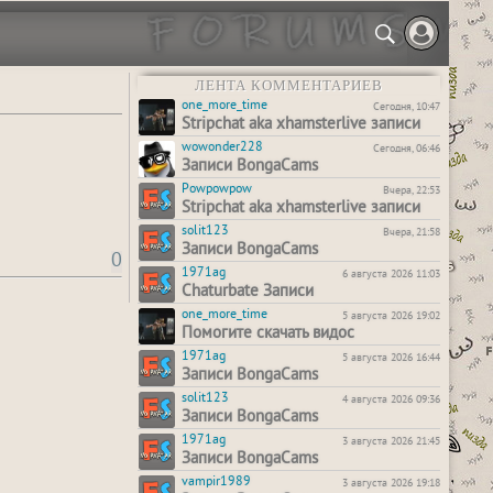
ЛЕНТА КОММЕНТАРИЕВ
one_more_time
Сегодня, 10:47
Stripchat aka xhamsterlive записи
wowonder228
Сегодня, 06:46
Записи BongaCams
Powpowpow
Вчера, 22:53
Stripchat aka xhamsterlive записи
solit123
Вчера, 21:58
Записи BongaCams
0
1971ag
6 августа 2026 11:03
Chaturbate Записи
one_more_time
5 августа 2026 19:02
Помогите скачать видос
1971ag
5 августа 2026 16:44
Записи BongaCams
solit123
4 августа 2026 09:36
Записи BongaCams
1971ag
3 августа 2026 21:45
Записи BongaCams
vampir1989
3 августа 2026 19:18