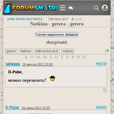
АРХИВ SMOTRI.COM
EROTICA
/
7-09-2016, 18:57
1971AG
Natkina - getera - getero
skorpinatti
+9
getera
Natkina
NaTa AnGeLsKaI
natkina
КОММЕНТАРИИ
забияка
#35730
28 августа 2017 20:38
,
D-Pulse
можно перезалить?
0
D-Pulse
#26565
26 марта 2017 19:29