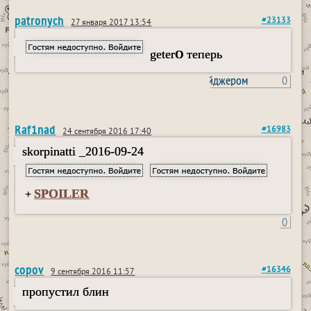
patronych
#23133
27 января 2017 13:54
geter
теперь
O
пользовался пейджером
0
Raf1nad
#16983
24 сентября 2016 17:40
skorpinatti _2016-09-24
SPOILER
+
0
copov
#16346
9 сентября 2016 11:57
пропустил блин