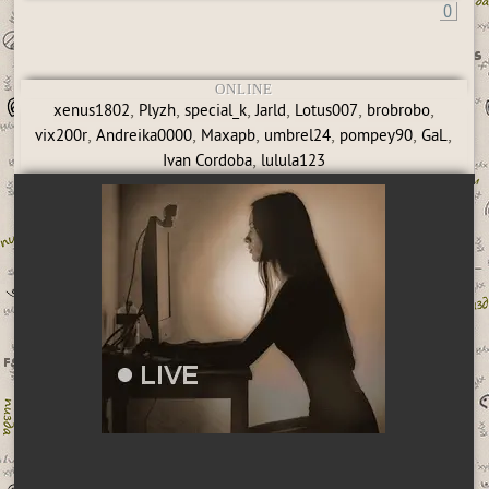
0
ONLINE
,
,
,
,
,
,
xenus1802
Plyzh
special_k
Jarld
Lotus007
brobrobo
,
,
,
,
,
,
vix200r
Andreika0000
Maxapb
umbrel24
pompey90
GaL
,
Ivan Cordoba
lulula123