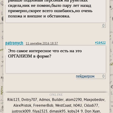
раньше подобный персонаж на рунетках
сидела,ник не помню,было пару лет назад
примерно,скорее всего ошибаюсь,но очень
похожа и внешне и обстановка.
0
patronych
#16422
11 сентября 2016 18:37
Это самое интересное что есть на это
ОРГАНИЗМ в форме?
пользовался пейджером
0
ONLINE
,
,
,
,
,
,
Riki123
Dvitry707
Admos
Builder
atom2290
Maxpobedov
,
,
,
,
,
AlexPristok
FreemerBob
WestCoast
h04U
Cklodi77
,
,
,
,
,
justrock009
filya2323
dimasik95
koby24_9
Don Xyan