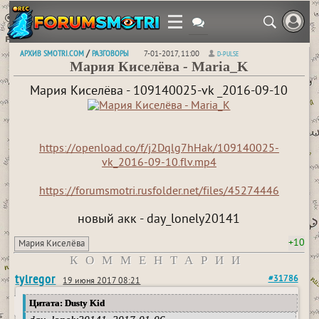
АРХИВ SMOTRI.COM
РАЗГОВОРЫ
/
7-01-2017, 11:00
D-PULSE
Мария Киселёва - Maria_K
Мария Киселёва - 109140025-vk _2016-09-10
https://openload.co/f/j2Dqlg7hHak/109140025-
vk_2016-09-10.flv.mp4
https://forumsmotri.rusfolder.net/files/45274446
новый акк - day_lonely20141
+10
Мария Киселёва
КОММЕНТАРИИ
tylregor
#31786
19 июня 2017 08:21
Цитата: Dusty Kid