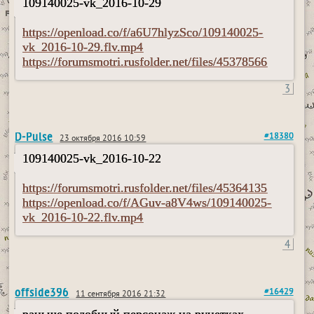
109140025-vk_2016-10-29
https://openload.co/f/a6U7hlyzSco/109140025-
vk_2016-10-29.flv.mp4
https://forumsmotri.rusfolder.net/files/45378566
3
D-Pulse
#18380
23 октября 2016 10:59
109140025-vk_2016-10-22
https://forumsmotri.rusfolder.net/files/45364135
https://openload.co/f/AGuv-a8V4ws/109140025-
vk_2016-10-22.flv.mp4
4
offside396
#16429
11 сентября 2016 21:32