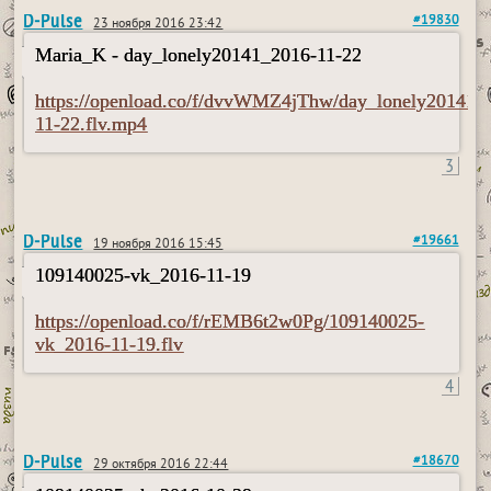
D-Pulse
#19830
23 ноября 2016 23:42
Maria_K - day_lonely20141_2016-11-22
https://openload.co/f/dvvWMZ4jThw/day_lonely20141_
11-22.flv.mp4
3
D-Pulse
#19661
19 ноября 2016 15:45
109140025-vk_2016-11-19
https://openload.co/f/rEMB6t2w0Pg/109140025-
vk_2016-11-19.flv
4
D-Pulse
#18670
29 октября 2016 22:44