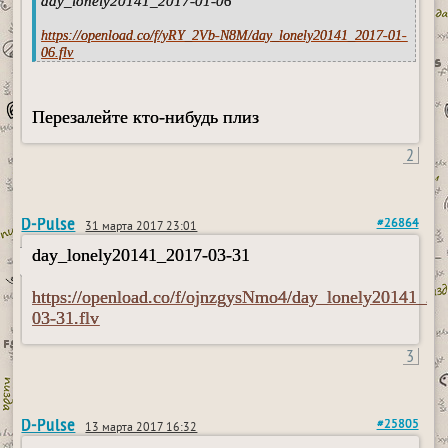
day_lonely20141_2017-01-06
https://openload.co/f/yRY_2Vb-N8M/day_lonely20141_2017-01-
06.flv
Перезалейте кто-нибудь плиз
2
D-Pulse
#26864
31 марта 2017 23:01
day_lonely20141_2017-03-31
https://openload.co/f/ojnzgysNmo4/day_lonely20141_20
03-31.flv
3
D-Pulse
#25805
13 марта 2017 16:32