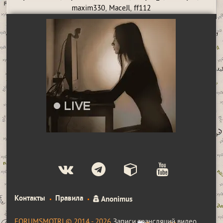
,
,
maxim330
MaceJl
ff112
Контакты
Правила
Anonimus
FORUMSMOTRI © 2014 - 2026
Записи трансляций видео