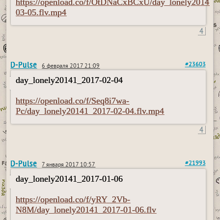
https://openload.co/f/OtDNaCxBCxU/day_lonely20141_
03-05.flv.mp4
4
D-Pulse
#23603
6 февраля 2017 21:09
day_lonely20141_2017-02-04
https://openload.co/f/Seq8i7wa-
Pc/day_lonely20141_2017-02-04.flv.mp4
4
D-Pulse
#21993
7 января 2017 10:57
day_lonely20141_2017-01-06
https://openload.co/f/yRY_2Vb-
N8M/day_lonely20141_2017-01-06.flv