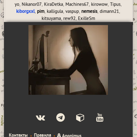
,
,
,
,
,
,
yo
Nikanor07
KiraDetka
Machines67
kirowow
Tipus
,
,
,
,
,
,
kiborgxxl
pim
kalligula
vaspup
nemesis
dimann21
,
,
kitsuyama
rew92
ExilleSm
Контакты
Правила
Anonimus