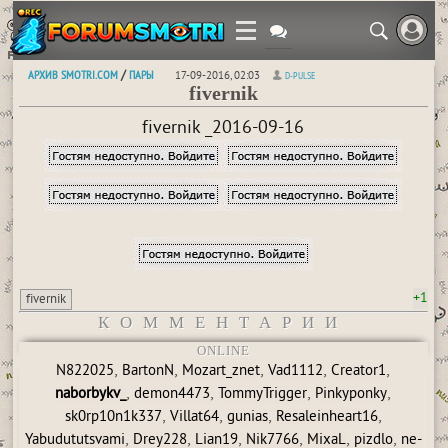
АРХИВ SMOTRI.COM
ПАРЫ
/
17-09-2016, 02:03
D-PULSE
fivernik
fivernik _2016-09-16
+1
fivernik
КОММЕНТАРИИ
ONLINE
,
,
,
,
,
N822025
BartonN
Mozart_znet
Vad1112
Creator1
,
,
,
,
naborbykv_
demon4473
TommyTrigger
Pinkyponky
,
,
,
,
sk0rp10n1k337
Villat64
gunias
Resaleinheart16
,
,
,
,
,
,
Yabudututsvami
Drey228
Lian19
Nik7766
MixaL
pizdlo
ne-