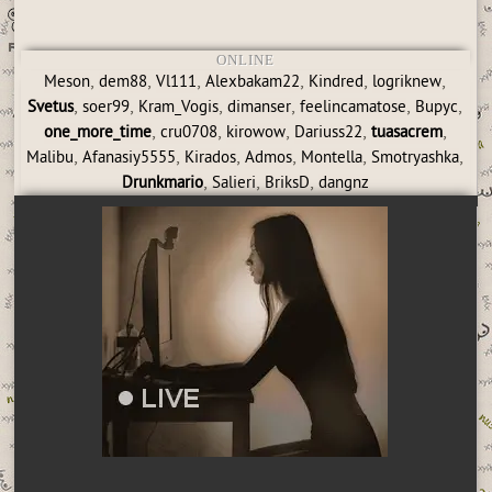
ONLINE
,
,
,
,
,
,
Meson
dem88
Vl111
Alexbakam22
Kindred
logriknew
,
,
,
,
,
,
Svetus
soer99
Kram_Vogis
dimanser
feelincamatose
Bupyc
,
,
,
,
,
one_more_time
cru0708
kirowow
Dariuss22
tuasacrem
,
,
,
,
,
,
Malibu
Afanasiy5555
Kirados
Admos
Montella
Smotryashka
,
,
,
Drunkmario
Salieri
BriksD
dangnz