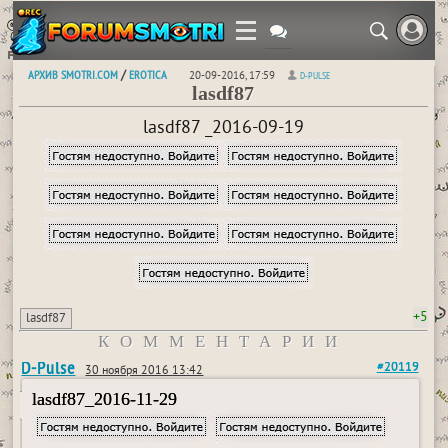
АРХИВ SMOTRI.COM
EROTICA
/
20-09-2016, 17:59
D-PULSE
lasdf87
lasdf87 _2016-09-19
+5
lasdf87
КОММЕНТАРИИ
D-Pulse
#20119
30 ноября 2016 13:42
lasdf87_2016-11-29