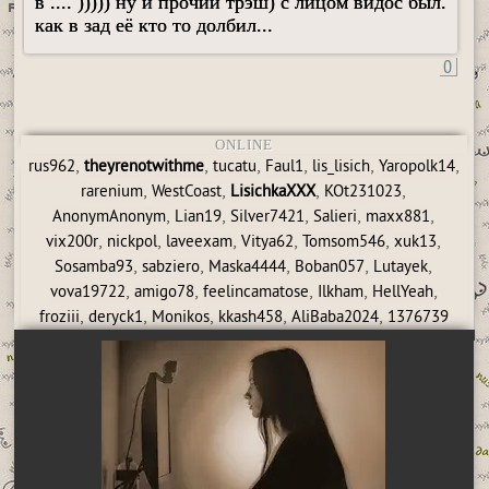
в .... ))))) ну и прочий трэш) с лицом видос был.
как в зад её кто то долбил...
0
ONLINE
,
,
,
,
,
,
rus962
theyrenotwithme
tucatu
Faul1
lis_lisich
Yaropolk14
,
,
,
,
rarenium
WestCoast
LisichkaXXX
KOt231023
,
,
,
,
,
AnonymAnonym
Lian19
Silver7421
Salieri
maxx881
,
,
,
,
,
,
vix200r
nickpol
laveexam
Vitya62
Tomsom546
xuk13
,
,
,
,
,
Sosamba93
sabziero
Maska4444
Boban057
Lutayek
,
,
,
,
,
vova19722
amigo78
feelincamatose
Ilkham
HellYeah
,
,
,
,
,
froziii
deryck1
Monikos
kkash458
AliBaba2024
1376739