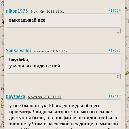
nikon1973
#17524
6 октября 2016 18:51
выкладывай все
1
SanSalvador
#17523
6 октября 2016 18:32
,
boyzheka
у меня все видео с ней
0
boyzheka
#17519
6 октября 2016 14:15
у нее было штук 10 видео не для общего
просмотра! видосы которые только по ссылке
доступны были, а в профайле не видно их было.
таих нету? там с расческой в заднице, с мышкой