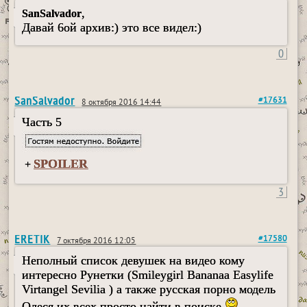
,
SanSalvador
Давай 6ой архив:) это все видел:)
0
SanSalvador
#17631
8 октября 2016 14:44
Часть 5
SPOILER
+
3
ERETIK
#17580
7 октября 2016 12:05
Неполный список девушек на видео кому
интересно Рунетки (Smileygirl Bananaa Easylife
Virtangel Sevilia ) а также русская порно модель
Олеся их всех просто найти в поиске