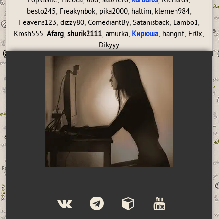
,
,
,
,
,
,
PopVasile
Lacoca
686
sabziero
karbafos
Richards
,
,
,
,
,
besto245
Freakynbok
pika2000
haltim
klemen984
,
,
,
,
,
Heavens123
dizzy80
ComediantBy
Satanisback
Lambo1
,
,
,
,
,
,
,
Krosh555
Afarg
shurik2111
amurka
Кирюша
hangrif
Fr0x
Dikyyy