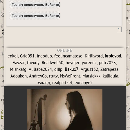
1
ONLINE
,
,
,
,
,
,
enkei
Grig051
ineoduo
feelincamatose
Kirillword
krolevod
,
,
,
,
,
,
Vayzar
thvxdy
Readwell50
beydjer
yureeec
petr2023
,
,
,
,
,
,
Mishkafg
AliBaba2024
qIIIp
Baku17
Argus132
Zatrapeza
,
,
,
,
,
,
Adouken
AndreyCo
rtuty
NsWeFront
Marsickkk
kalligula
,
,
зукаед
realpartzet
exnapyn2