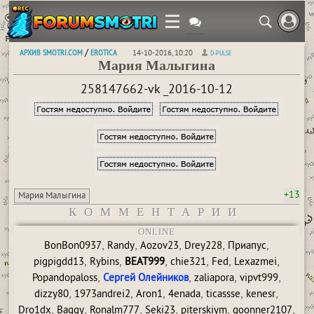
АРХИВ SMOTRI.COM
EROTICA
/
14-10-2016, 10:20
D-PULSE
Мария Малыгина
258147662-vk _2016-10-12
+13
Мария Малыгина
КОММЕНТАРИИ
ONLINE
,
,
,
,
,
BonBon0937
Randy
Aozov23
Drey228
Приапус
,
,
,
,
,
,
pigpigdd13
Rybins
BEAT999
сhie321
Fed
Lexazmei
,
,
,
,
Popandopaloss
Сергей Олейников
zaliapora
vipvt999
,
,
,
,
,
,
dizzy80
1973andrei2
Aron1
4enada
ticassse
kenesr
,
,
,
,
,
,
Dro1dx
Baggy
Ronalm777
Seki23
piterskiym
goonner2107