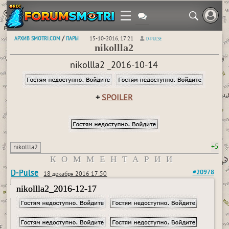
АРХИВ SMOTRI.COM
ПАРЫ
/
15-10-2016, 17:21
D-PULSE
nikollla2
nikollla2 _2016-10-14
+
SPOILER
+5
nikollla2
КОММЕНТАРИИ
D-Pulse
#20978
18 декабря 2016 17:50
nikollla2_2016-12-17