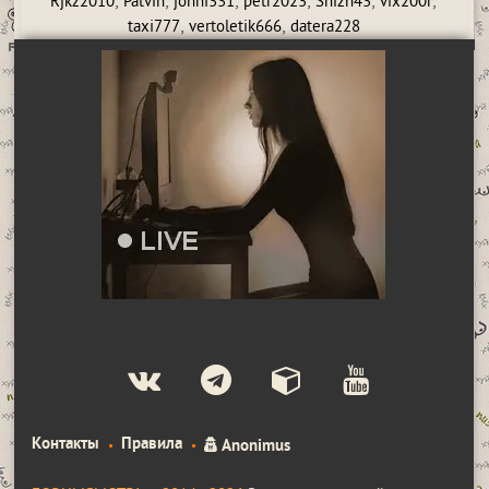
,
,
,
,
,
,
Rjkz2010
Patvin
johni331
petr2023
Shizh43
vix200r
,
,
taxi777
vertoletik666
datera228
Контакты
Правила
Anonimus