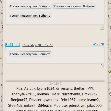
0
Raf1nad
#17978
15 октября 2016 17:22
0
ONLINE
,
,
,
,
,
Ptiz
ASIulik
Lyoha1024
driversant
theflashik99
,
,
,
,
,
zhenya637911
norman_
lid3r
Nukaatvinta
Drex1232
,
,
,
,
,
Bonjour93
Deviant
gswatenx
Pekc1987
name1name2
,
,
,
,
,
,
Steel4uk
mike34
DiMioshi
Mobiuse
piterskiym
pika2000