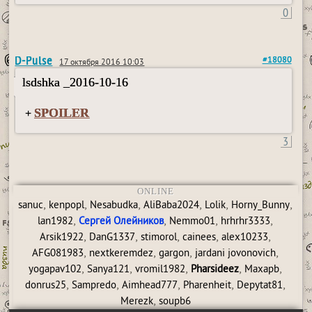
0
D-Pulse
#18080
17 октября 2016 10:03
lsdshka _2016-10-16
SPOILER
+
3
ONLINE
,
,
,
,
,
,
sanuc
kenpopl
Nesabudka
AliBaba2024
Lolik
Horny_Bunny
,
,
,
,
lan1982
Сергей Олейников
Nemmo01
hrhrhr3333
,
,
,
,
,
Arsik1922
DanG1337
stimorol
cainees
alex10233
,
,
,
,
AFG081983
nextkeremdez
gargon
jardani jovonovich
,
,
,
,
,
yogapav102
Sanya121
vromil1982
Pharsideez
Maxapb
,
,
,
,
,
donrus25
Sampredo
Aimhead777
Pharenheit
Depytat81
,
Merezk
soupb6