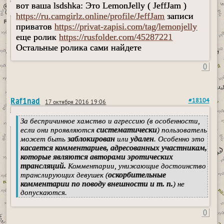
вот ваша lsdshka: Это LemonJelly ( JeffJam )
https://ru.camgirlz.online/profile/JeffJam
записи
приватов
https://privat-zapisi.com/tag/lemonjelly
еще ролик
https://rusfolder.com/45287221
Остальные ролика сами найдете
0
Raf1nad
#18104
17 октября 2016 19:06
За беспричинное хамство и агрессию (в особенности,
систематически
если они проявляются
) пользователь
заблокирован
удален
может быть
или
. Особенно это
касается комментариев, адресованных участникам,
которые являются авторами эротических
трансляций.
Комментарии, унижающие достоинство
оскорбительные
транслирующих девушек (
комментарии по поводу внешности и т. п.
) не
допускаются.
0