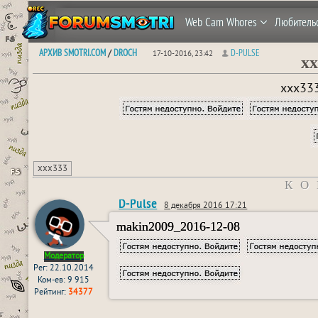
Web Cam Whores
Любитель
АРХИВ SMOTRI.COM
DROCH
D-PULSE
/
17-10-2016, 23:42
xx
xxx333
xxx333
КО
D-Pulse
8 декабря 2016 17:21
makin2009_2016-12-08
Модератор
Рег: 22.10.2014
Ком-ев: 9 915
Рейтинг:
34377