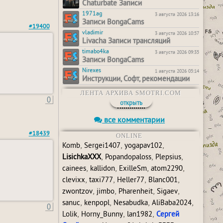
Chaturbate Записи
1971ag
3 августа 2026 13:16
Записи BongaCams
#19400
vladimir
3 августа 2026 10:57
Livacha Записи трансляций
timabo4ka
3 августа 2026 09:35
Записи BongaCams
Nirexes
1 августа 2026 05:14
Инструкции, Софт, рекомендации
ЛЕНТА АРХИВА SMOTRI.COM
0
открыть
все комментарии
#18439
ONLINE
,
,
,
Komb
Sergei1407
yogapav102
,
,
,
LisichkaXXX
Popandopaloss
Plepsius
,
,
,
,
cainees
kallidon
ExilleSm
atom2290
,
,
,
,
clevixx
taxi777
Heller77
Blanc001
,
,
,
,
zwontzov
jimbo
Pharenheit
Sigaev
,
,
,
,
sanuc
kenpopl
Nesabudka
AliBaba2024
0
,
,
,
Lolik
Horny_Bunny
lan1982
Сергей