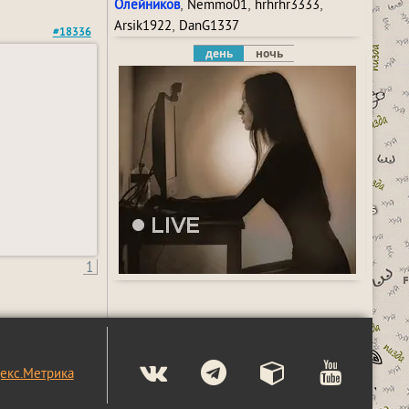
,
,
,
Олейников
Nemmo01
hrhrhr3333
,
Arsik1922
DanG1337
#18336
день
ночь
1