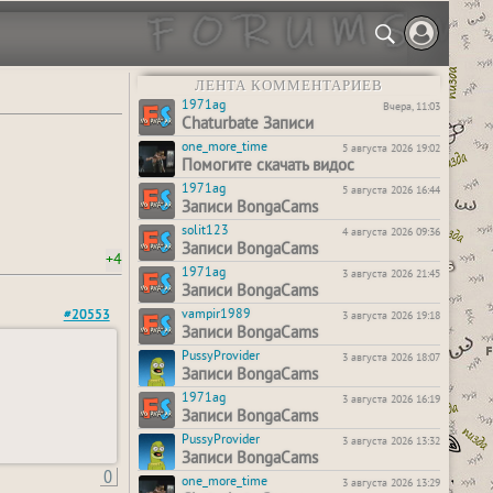
ЛЕНТА КОММЕНТАРИЕВ
1971ag
Вчера, 11:03
Chaturbate Записи
one_more_time
5 августа 2026 19:02
Помогите скачать видос
1971ag
5 августа 2026 16:44
Записи BongaCams
solit123
4 августа 2026 09:36
Записи BongaCams
+4
1971ag
3 августа 2026 21:45
Записи BongaCams
vampir1989
#20553
3 августа 2026 19:18
Записи BongaCams
PussyProvider
3 августа 2026 18:07
Записи BongaCams
1971ag
3 августа 2026 16:19
Записи BongaCams
PussyProvider
3 августа 2026 13:32
Записи BongaCams
0
one_more_time
3 августа 2026 13:29