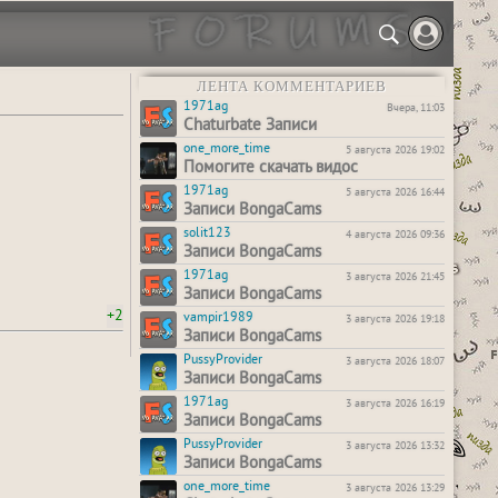
ЛЕНТА КОММЕНТАРИЕВ
1971ag
Вчера, 11:03
Chaturbate Записи
one_more_time
5 августа 2026 19:02
Помогите скачать видос
1971ag
5 августа 2026 16:44
Записи BongaCams
solit123
4 августа 2026 09:36
Записи BongaCams
1971ag
3 августа 2026 21:45
Записи BongaCams
+2
vampir1989
3 августа 2026 19:18
Записи BongaCams
PussyProvider
3 августа 2026 18:07
Записи BongaCams
1971ag
3 августа 2026 16:19
Записи BongaCams
PussyProvider
3 августа 2026 13:32
Записи BongaCams
one_more_time
3 августа 2026 13:29