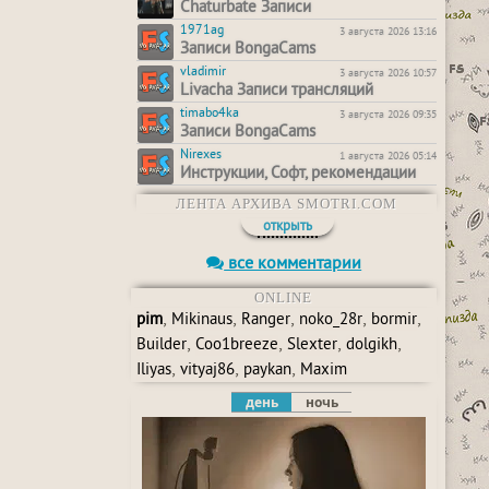
Chaturbate Записи
1971ag
3 августа 2026 13:16
Записи BongaCams
vladimir
3 августа 2026 10:57
Livacha Записи трансляций
timabo4ka
3 августа 2026 09:35
Записи BongaCams
Nirexes
1 августа 2026 05:14
Инструкции, Софт, рекомендации
ЛЕНТА АРХИВА SMOTRI.COM
открыть
все комментарии
ONLINE
,
,
,
,
,
pim
Mikinaus
Ranger
noko_28r
bormir
,
,
,
,
Builder
Coo1breeze
Slexter
dolgikh
,
,
,
Iliyas
vityaj86
paykan
Maxim
день
ночь