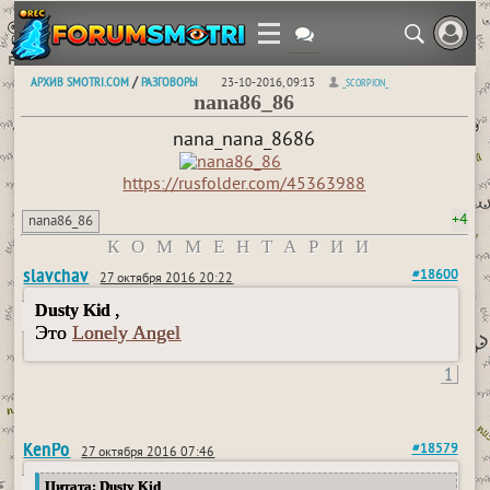
АРХИВ SMOTRI.COM
РАЗГОВОРЫ
/
23-10-2016, 09:13
_SCORPION_
nana86_86
nana_nana_8686
https://rusfolder.com/45363988
+4
nana86_86
КОММЕНТАРИИ
slavchav
#18600
27 октября 2016 20:22
,
Dusty Kid
Это
Lonely Angel
1
KenPo
#18579
27 октября 2016 07:46
Цитата: Dusty Kid