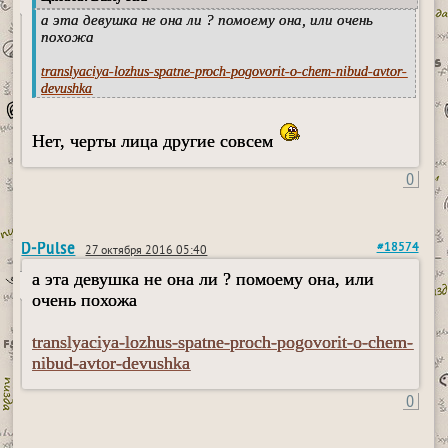
а эта девушка не она ли ? помоему она, или очень
похожа
translyaciya-lozhus-spatne-proch-pogovorit-o-chem-nibud-avtor-
devushka
Нет, черты лица другие совсем
0
D-Pulse
#18574
27 октября 2016 05:40
а эта девушка не она ли ? помоему она, или
очень похожа
translyaciya-lozhus-spatne-proch-pogovorit-o-chem-
nibud-avtor-devushka
0