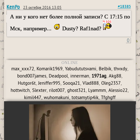
KenPo
#18385
23 октября 2016 13:05
А ни у кого нет более полной записи? С 17:15 по
Мск, например...
Dusty? Raf1nad?
0
ONLINE
,
,
,
,
,
max_xxx72
Komarik1969
Yabudututsvami
Belbik
thvxdy
,
,
,
,
,
bond007james
Deadpool
innerman
1971ag
Akg88
,
,
,
,
,
Hutgor6t
Jeniffer995
Sooqa21
Vlad888
Oleg2357
,
,
,
,
,
,
hottwitch
Slexter
rilot007
ghost321
Lyammm
Alessio22
,
,
,
kimil447
wuhomakuni
totsamytip4ik
Tfghgff