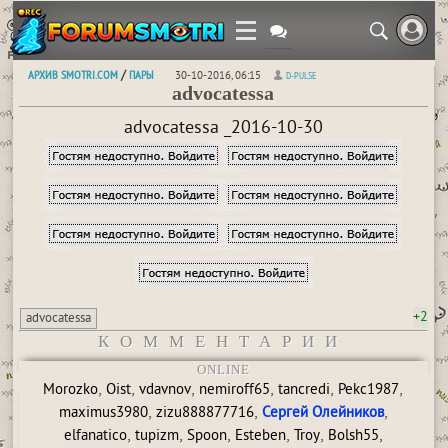
АРХИВ SMOTRI.COM
ПАРЫ
/
30-10-2016, 06:15
D-PULSE
advocatessa
advocatessa _2016-10-30
+2
advocatessa
КОММЕНТАРИИ
ONLINE
,
,
,
,
,
,
Morozko
Oist
vdavnov
nemiroff65
tancredi
Pekc1987
,
,
,
maximus3980
zizu888877716
Сергей Олейников
,
,
,
,
,
,
elfanatico
tupizm
Spoon
Esteben
Troy
Bolsh55