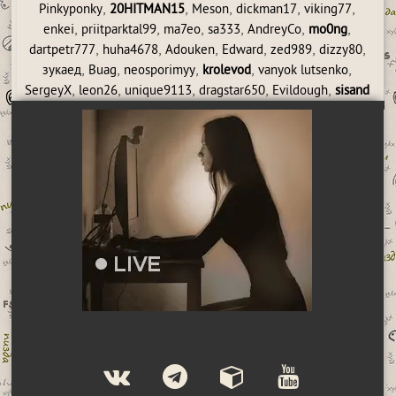
,
,
,
,
,
Pinkyponky
20HITMAN15
Meson
dickman17
viking77
,
,
,
,
,
,
enkei
priitparktal99
ma7eo
sa333
AndreyCo
mo0ng
,
,
,
,
,
,
dartpetr777
huha4678
Adouken
Edward
zed989
dizzy80
,
,
,
,
,
зукаед
Buag
neosporimyy
krolevod
vanyok lutsenko
,
,
,
,
,
SergeyX
leon26
unique9113
dragstar650
Evildough
sisand