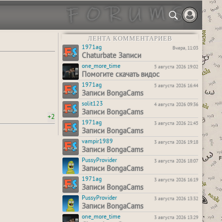
ЛЕНТА КОММЕНТАРИЕВ
1971ag
Вчера, 11:03
Chaturbate Записи
one_more_time
5 августа 2026 19:02
Помогите скачать видос
1971ag
5 августа 2026 16:44
Записи BongaCams
solit123
4 августа 2026 09:36
Записи BongaCams
+2
1971ag
3 августа 2026 21:45
Записи BongaCams
vampir1989
3 августа 2026 19:18
Записи BongaCams
PussyProvider
3 августа 2026 18:07
Записи BongaCams
1971ag
3 августа 2026 16:19
Записи BongaCams
PussyProvider
3 августа 2026 13:32
Записи BongaCams
one_more_time
3 августа 2026 13:29