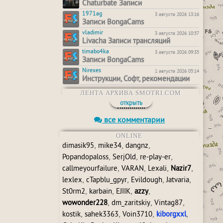
Chaturbate Записи
1971ag
3 августа 2026 13:16
Записи BongaCams
vladimir
3 августа 2026 10:57
Livacha Записи трансляций
timabo4ka
3 августа 2026 09:35
Записи BongaCams
Nirexes
1 августа 2026 05:14
Инструкции, Софт, рекомендации
ЛЕНТА АРХИВА SMOTRI.COM
открыть
все комментарии
ONLINE
,
,
,
dimasik95
mike34
dangnz
,
,
,
Popandopaloss
SerjOld
re-play-er
,
,
,
,
callmeyourfailure
VARAN
Lexali
Nazir7
,
,
,
,
lexlex
cTapblu_gpyr
Evildough
Jatvaria
,
,
,
,
St0rm2
karbain
EJIIK
azzy
,
,
,
wowonder228
dm_zaritskiy
Vintag87
,
,
,
,
kostik
sahek3363
Voin3710
kiborgxxl