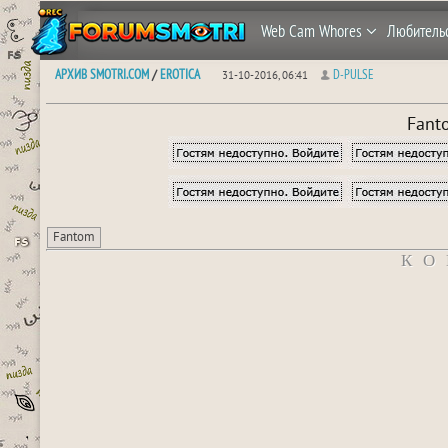
Web Cam Whores
Любитель
АРХИВ SMOTRI.COM
EROTICA
D-PULSE
/
31-10-2016, 06:41
Fant
Fantom
КО