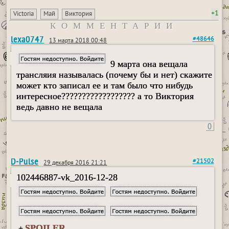
+1
Victoria
Май
Виктория
КОММЕНТАРИИ
lexa0747
#48646
13 марта 2018 00:48
9 марта она вещала
трансляия называлась (почему бы и нет) скажите
может кто записал ее и там было что нибудь
интересное?????????????????? а то Виктория
ведь давно не вещала
0
D-Pulse
#21502
29 декабря 2016 21:21
102446887-vk_2016-12-28
SPOILER
+