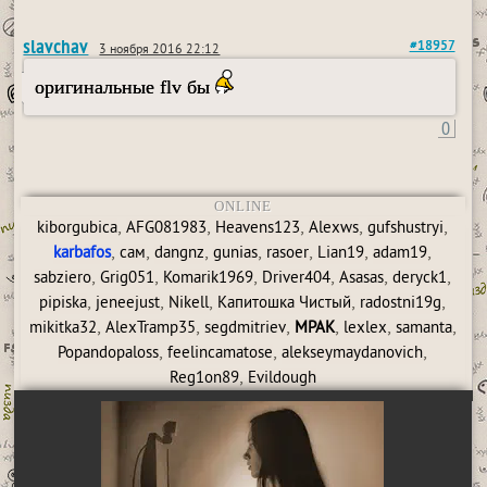
slavchav
#18957
3 ноября 2016 22:12
оригинальные flv бы
0
ONLINE
,
,
,
,
,
kiborgubica
AFG081983
Heavens123
Alexws
gufshustryi
,
,
,
,
,
,
,
karbafos
сам
dangnz
gunias
rasoer
Lian19
adam19
,
,
,
,
,
,
sabziero
Grig051
Komarik1969
Driver404
Asasas
deryck1
,
,
,
,
,
pipiska
jeneejust
Nikell
Капитошка Чистый
radostni19g
,
,
,
,
,
,
mikitka32
AlexTramp35
segdmitriev
MPAK
lexlex
samanta
,
,
,
Popandopaloss
feelincamatose
alekseymaydanovich
,
Reg1on89
Evildough