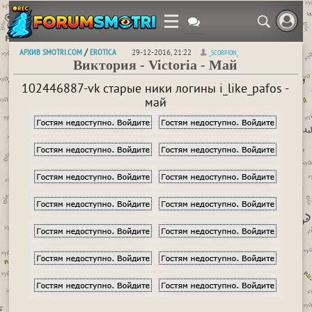
АРХИВ SMOTRI.COM
EROTICA
/
29-12-2016, 21:22
_SCORPION_
Виктория - Victoria - Май
102446887-vk старые ники логины i_like_pafos -
май