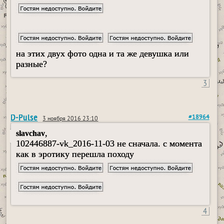
на этих двух фото одна и та же девушка или
разные?
3
D-Pulse
#18964
3 ноября 2016 23:10
,
slavchav
102446887-vk_2016-11-03 не сначала. с момента
как в эротику перешла походу
4