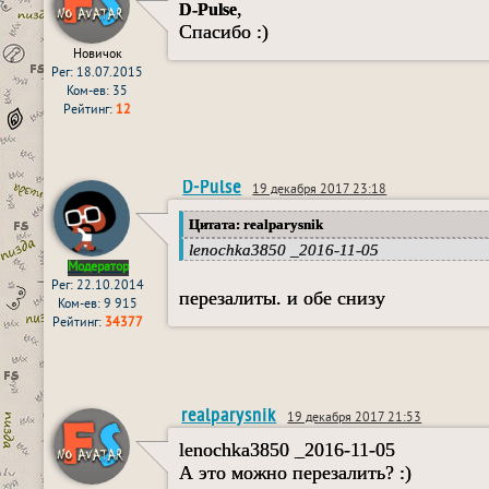
,
D-Pulse
Спасибо :)
Новичок
Рег: 18.07.2015
Ком-ев: 35
Рейтинг:
12
D-Pulse
19 декабря 2017 23:18
Цитата: realparysnik
lenochka3850 _2016-11-05
Модератор
Рег: 22.10.2014
перезалиты. и обе снизу
Ком-ев: 9 915
Рейтинг:
34377
realparysnik
19 декабря 2017 21:53
lenochka3850 _2016-11-05
А это можно перезалить? :)