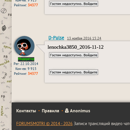
Ком-ев: 9 915
Рейтинг:
34377
D-Pulse
13 ноября 2016 15:24
lenochka3850_2016-11-12
Модератор
Рег: 22.10.2014
Ком-ев: 9 915
Рейтинг:
34377
Контакты
Правила
Anonimus
FORUMSMOTRI © 2014 - 2026
Записи трансляций видео чат