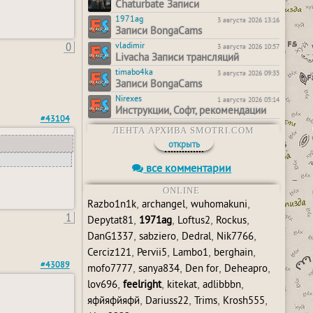
Chaturbate Записи
1971ag
3 августа 2026 13:16
Записи BongaCams
0
vladimir
3 августа 2026 10:57
Livacha Записи трансляций
timabo4ka
3 августа 2026 09:35
Записи BongaCams
Nirexes
1 августа 2026 05:14
Инструкции, Софт, рекомендации
#43104
ЛЕНТА АРХИВА SMOTRI.COM
открыть
все комментарии
ONLINE
,
,
,
Razbo1n1k
archangel
wuhomakuni
1
,
,
,
,
Depytat81
1971ag
Loftus2
Rockus
,
,
,
,
DanG1337
sabziero
Dedral
Nik7766
,
,
,
,
Cerciz121
Pervii5
Lambo1
berghain
#43089
,
,
,
,
mofo7777
sanya834
Den for
Deheapro
,
,
,
,
lov696
feelright
kitekat
adlibbbn
,
,
,
,
яфйяфйяфй
Dariuss22
Trims
Krosh555