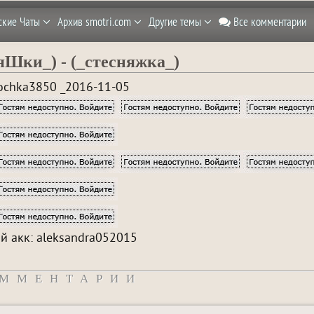
ские Чаты
Архив smotri.com
Другие темы
Все комментарии
Шки_) - (_стесняжка_)
ochka3850 _2016-11-05
й акк: aleksandra052015
ММЕНТАРИИ