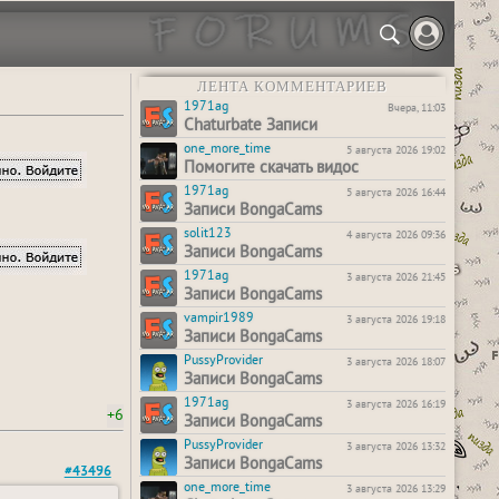
ЛЕНТА КОММЕНТАРИЕВ
1971ag
Вчера, 11:03
Chaturbate Записи
one_more_time
5 августа 2026 19:02
Помогите скачать видос
1971ag
5 августа 2026 16:44
Записи BongaCams
solit123
4 августа 2026 09:36
Записи BongaCams
1971ag
3 августа 2026 21:45
Записи BongaCams
vampir1989
3 августа 2026 19:18
Записи BongaCams
PussyProvider
3 августа 2026 18:07
Записи BongaCams
1971ag
3 августа 2026 16:19
+6
Записи BongaCams
PussyProvider
3 августа 2026 13:32
Записи BongaCams
#43496
one_more_time
3 августа 2026 13:29