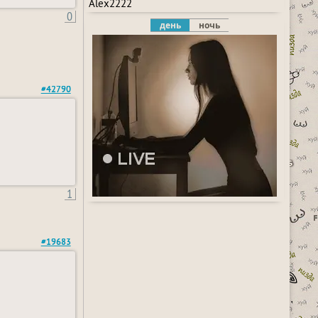
Alex2222
0
день
ночь
#42790
1
#19683