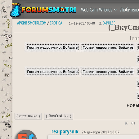
Web Cam Whores
Любитель
АРХИВ SMOTRI.COM
EROTICA
D-PULSE
/
17-12-2017, 00:48
(_ВкуСня
len
новы
(_стесняжка_)
(_ВкуСняШки_)
КО
realparysnik
24 декабря 2017 18:07