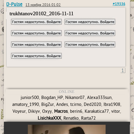
D-Pulse
#19336
13 ноября 2016 01:02
trukhtanov20102_2016-11-11
1
ONLINE
,
,
,
,
junior500
Bogdan_HP
Nikanor07
Alexa333sun
,
,
,
,
,
,
amatory_1990
BigZur
Andes
tcirno
Ded2020
Ibra1908
,
,
,
,
,
,
,
Voyeur
Dikiyv
Oxyy
Macros
berin6
Karakatica77
vitor
,
,
LisichkaXXX
Renatko
Rarta72