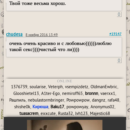
Твой тоже весьма хорош.
0
chudesa
#19147
8 ноября 2016 13:49
очень очень красиво и с любовью))))))люблю
такой секс))))чистый что ли))))
0
ONLINE
,
,
,
,
,
1376739
soularise
Veterph
vsempizdetz
OldmanEwbric
,
,
,
,
,
Glooshietel13
A1ter-Ego
nemiroff65
bronnn
vaerxx1
,
,
,
,
,
Рашпиль
nebulastormbringer
Powpowpow
dangnz
rafa48
,
,
,
,
,
shishe0k
Кирюша
Baku17
powpowyay
Anonymus02
,
,
,
,
tuasacrem
exxcute
Rusta32
lvh123
Majestic68