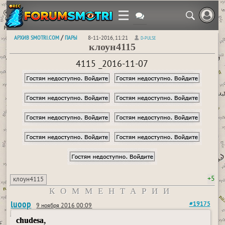
АРХИВ SMOTRI.COM
ПАРЫ
/
8-11-2016, 11:21
D-PULSE
клоун4115
4115 _2016-11-07
+5
клоун4115
КОММЕНТАРИИ
luoop
#19175
9 ноября 2016 00:09
,
chudesa