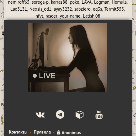
,
,
,
,
,
,
,
nemiroff65
serega-p
karraz88
poke
LAVA
Logman
Hemula
,
,
,
,
,
,
Lao3131
Nexsis_od1
ayay3232
sabziero
eq3s
Termit555
,
,
,
nfvt
rasoer
your-name
Latish.08
Контакты
Правила
Anonimus