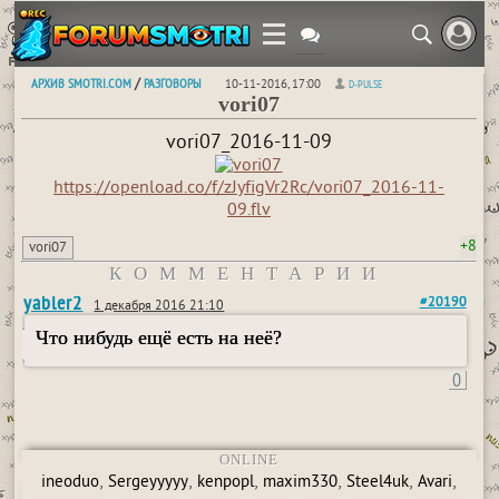
АРХИВ SMOTRI.COM
РАЗГОВОРЫ
/
10-11-2016, 17:00
D-PULSE
vori07
vori07_2016-11-09
https://openload.co/f/zJyfigVr2Rc/vori07_2016-11-
09.flv
+8
vori07
КОММЕНТАРИИ
yabler2
#20190
1 декабря 2016 21:10
Что нибудь ещё есть на неё?
0
ONLINE
,
,
,
,
,
,
ineoduo
Sergeyyyyy
kenpopl
maxim330
Steel4uk
Avari