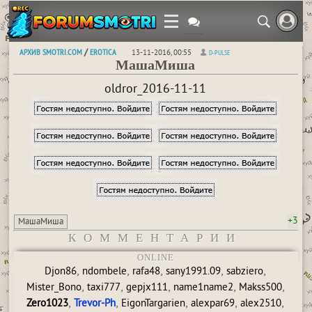
АРХИВ SMOTRI.COM
EROTICA
/
13-11-2016, 00:55
D-PULSE
МашаМиша
oldror_2016-11-11
+3
МашаМиша
КОММЕНТАРИИ
ONLINE
,
,
,
,
,
Djon86
ndombele
rafa48
sany1991.09
sabziero
,
,
,
,
,
Mister_Bono
taxi777
gepjx111
name1name2
Makss500
,
,
,
,
,
Zero1023
Trevor-Ph
EigonTargarien
alexpar69
alex2510