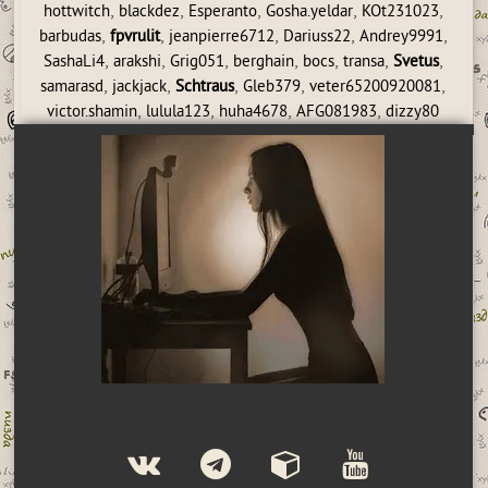
,
,
,
,
,
hottwitch
blackdez
Esperanto
Gosha.yeldar
KOt231023
,
,
,
,
,
barbudas
fpvrulit
jeanpierre6712
Dariuss22
Andrey9991
,
,
,
,
,
,
,
SashaLi4
arakshi
Grig051
berghain
bocs
transa
Svetus
,
,
,
,
,
samarasd
jackjack
Schtraus
Gleb379
veter65200920081
,
,
,
,
victor.shamin
lulula123
huha4678
AFG081983
dizzy80