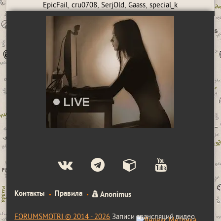
,
,
,
,
EpicFail
cru0708
SerjOld
Gaass
special_k
Контакты
Правила
Anonimus
FORUMSMOTRI © 2014 - 2026
Записи трансляций видео