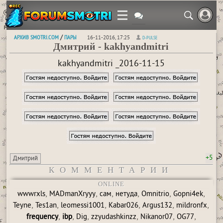
АРХИВ SMOTRI.COM
ПАРЫ
/
16-11-2016, 17:25
D-PULSE
Дмитрий - kakhyandmitri
kakhyandmitri _2016-11-15
+5
Дмитрий
КОММЕНТАРИИ
ONLINE
,
,
,
,
,
,
wwwrxls
MADmanXryyy
сам
нетуда
Omnitrio
Gopni4ek
,
,
,
,
,
,
Teyne
Tes1an
leomessi1001
Kabar026
Argus132
mildronfx
,
,
,
,
,
,
frequency
ibp
Dig
zzyudashkinzz
Nikanor07
OG77