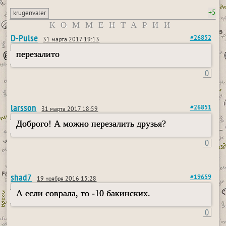
+5
krugenvaler
КОММЕНТАРИИ
D-Pulse
#26852
31 марта 2017 19:13
перезалито
0
larsson
#26851
31 марта 2017 18:59
Доброго! А можно перезалить друзья?
0
shad7
#19659
19 ноября 2016 15:28
А если соврала, то -10 бакинских.
0