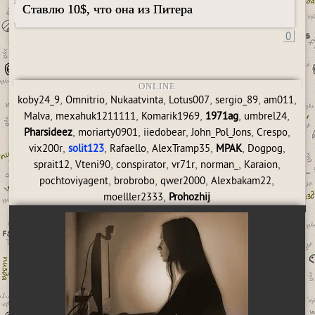
Ставлю 10$, что она из Питера
0
ONLINE
,
,
,
,
,
,
koby24_9
Omnitrio
Nukaatvinta
Lotus007
sergio_89
am011
,
,
,
,
,
Malva
mexahuk1211111
Komarik1969
1971ag
umbrel24
,
,
,
,
,
Pharsideez
moriarty0901
iiedobear
John_Pol_Jons
Crespo
,
,
,
,
,
,
vix200r
solit123
Rafaello
AlexTramp35
MPAK
Dogpog
,
,
,
,
,
,
sprait12
Vteni90
conspirator
vr71r
norman_
Karaion
,
,
,
,
pochtoviyagent
brobrobo
qwer2000
Alexbakam22
,
moelller2333
Prohozhij