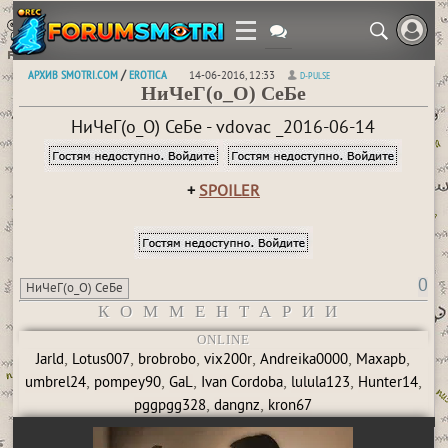
АРХИВ SMOTRI.COM
EROTICA
/
14-06-2016, 12:33
D-PULSE
НиЧеГ(о_О) СеБе
НиЧеГ(о_О) СеБе - vdovac _2016-06-14
+
SPOILER
0
НиЧеГ(о_О) СеБе
КОММЕНТАРИИ
ONLINE
,
,
,
,
,
,
Jarld
Lotus007
brobrobo
vix200r
Andreika0000
Maxapb
,
,
,
,
,
,
umbrel24
pompey90
GaL
Ivan Cordoba
lulula123
Hunter14
,
,
pggpgg328
dangnz
kron67