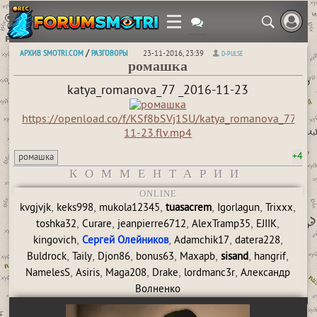
АРХИВ SMOTRI.COM
РАЗГОВОРЫ
/
23-11-2016, 23:39
D-PULSE
ромашка
katya_romanova_77 _2016-11-23
https://openload.co/f/KSf8bSVj1SU/katya_romanova_77_20
11-23.flv.mp4
+4
ромашка
КОММЕНТАРИИ
ONLINE
,
,
,
,
,
,
kvgjvjk
keks998
mukola12345
tuasacrem
Igorlagun
Trixxx
,
,
,
,
,
toshka32
Curare
jeanpierre6712
AlexTramp35
EJIIK
,
,
,
,
kingovich
Сергей Олейников
Adamchik17
datera228
,
,
,
,
,
,
,
Buldrock
Taily
Djon86
bonus63
Maxapb
sisand
hangrif
,
,
,
,
,
NamelesS
Asiris
Maga208
Drake
lordmanc3r
Александр
Волненко