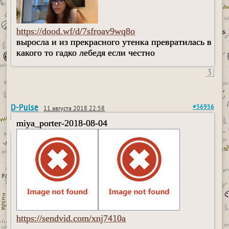
https://dood.wf/d/7sfroav9wq8o
выросла и из прекрасного утенка превратилась в
какого то гадко лебедя если честно
3
D-Pulse
#56956
11 августа 2018 22:58
miya_porter-2018-08-04
https://sendvid.com/xnj7410a