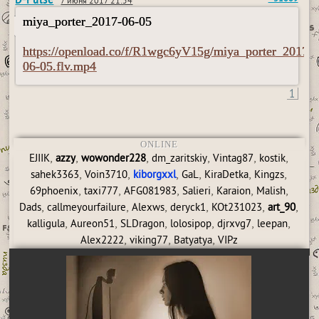
7 июня 2017 21:54
miya_porter_2017-06-05
https://openload.co/f/R1wgc6yV15g/miya_porter_2017-
06-05.flv.mp4
1
ONLINE
,
,
,
,
,
,
EJIIK
azzy
wowonder228
dm_zaritskiy
Vintag87
kostik
,
,
,
,
,
,
sahek3363
Voin3710
kiborgxxl
GaL
KiraDetka
Kingzs
,
,
,
,
,
,
69phoenix
taxi777
AFG081983
Salieri
Karaion
Malish
,
,
,
,
,
,
Dads
callmeyourfailure
Alexws
deryck1
KOt231023
art_90
,
,
,
,
,
,
kalligula
Aureon51
SLDragon
lolosipop
djrxvg7
leepan
,
,
,
Alex2222
viking77
Batyatya
VIPz