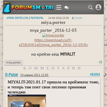
АРХИВ SMOTRI.COM
РАЗГОВОРЫ
/
14-04-2018, 23:38
D-PULSE
miya.porter
miya_porter _2016-12-03
https://openload.co/f/-
sZ382HX1g0/miya_porter_2016-12-03.flv
на крейзи кеш
MIYALIT
+5
miya.porter
КОММЕНТАРИИ
D-Pulse
#81843
24 января 2021 22:05
MIYALIT-2021.01.17 пришла на крейзикеш тоже,
и теперь там поет свои песенки принимая
челенджи