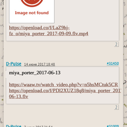
https://openload.co/f/LaZ9hj-
fz_o/miya_porter_2017-09-09.flv.mp4
2
D-Pulse
#31450
14 июня 2017 18:48
miya_porter_2017-06-13
https://waaw.tv/watch_video.php?v=n5hsMCtuk5CR
https://openload.co/f/PDl2XUZ18q8/miya_porter_2017-
06-13.flv
2
D-Pulse
#31009