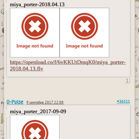
miya_porter-2018.04.13
https://openload.co/f/6vKKUtDmqK0/miya_porter-
2018.04.13.flv
1
D-Pulse
#36511
9 сентября 2017 22:08
miya_porter_2017-09-09