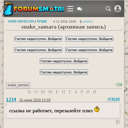
АРХИВ SMOTRI.COM
ЛУЧШЕЕ
/
4-12-2016, 18:06
LOVKACH
snake_samara (архивная запись)
+26
snake_samara
КОММЕНТАРИИ
1234
#78160
26 июня 2020 14:30
ссылка не работает, перезалейте плиз
0