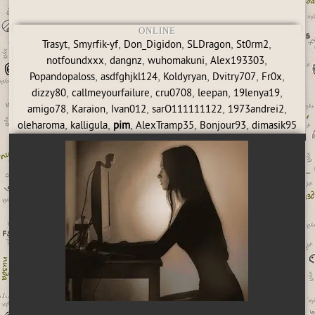
ONLINE
,
,
,
,
,
Trasyt
Smyrfik-yf
Don_Digidon
SLDragon
St0rm2
,
,
,
,
notfoundxxx
dangnz
wuhomakuni
Alex193303
,
,
,
,
,
Popandopaloss
asdfghjkl124
Koldyryan
Dvitry707
Fr0x
,
,
,
,
,
dizzy80
callmeyourfailure
cru0708
leepan
19lenya19
,
,
,
,
,
amigo78
Karaion
Ivan012
sarO111111122
1973andrei2
,
,
,
,
,
oleharoma
kalligula
pim
AlexTramp35
Bonjour93
dimasik95