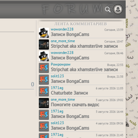
ЛЕНТА КОММЕНТАРИЕВ
wowonder228
Сегодня, 13:59
Записи BongaCams
one_more_time
Сегодня, 10:47
Stripchat aka xhamsterlive записи
wowonder228
Сегодня, 06:46
Записи BongaCams
Powpowpow
Вчера, 22:53
Stripchat aka xhamsterlive записи
solit123
Вчера, 21:58
Записи BongaCams
0
1971ag
6 августа 2026 11:03
Chaturbate Записи
one_more_time
5 августа 2026 19:02
Помогите скачать видос
1971ag
5 августа 2026 16:44
Записи BongaCams
solit123
4 августа 2026 09:36
Записи BongaCams
1971ag
3 августа 2026 21:45