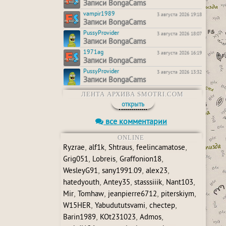
Записи BongaCams
vampir1989
3 августа 2026 19:18
Записи BongaCams
PussyProvider
3 августа 2026 18:07
Записи BongaCams
1971ag
3 августа 2026 16:19
Записи BongaCams
PussyProvider
3 августа 2026 13:32
Записи BongaCams
ЛЕНТА АРХИВА SMOTRI.COM
открыть
все комментарии
ONLINE
,
,
,
,
Ryzrae
alf1k
Shtraus
feelincamatose
,
,
,
Grig051
Lobreis
Graffonion18
,
,
,
WesleyG91
sany1991.09
alex23
,
,
,
,
hatedyouth
Antey35
stasssiiik
Nant103
,
,
,
,
Mir
Tomhaw
jeanpierre6712
piterskiym
,
,
,
W15HER
Yabudututsvami
chectep
,
,
,
Barin1989
KOt231023
Admos